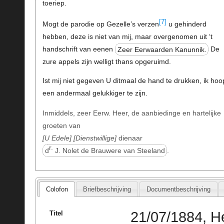
toeriep.
[7]
Mogt de parodie op Gezelle’s verzen
u gehinderd
hebben, deze is niet van mij, maar overgenomen uit ‘t
handschrift van eenen
Zeer Eerwaarden Kanunnik.
De
zure appels zijn welligt thans opgeruimd.
Ist mij niet gegeven U ditmaal de hand te drukken, ik hoo
een andermaal gelukkiger te zijn.
Inmiddels, zeer Eerw. Heer, de aanbiedinge en hartelijke
groeten van
U Edele
Dienstwillige
dienaar
r.
d
J. Nolet de Brauwere van Steeland
.
Colofon
Briefbeschrijving
Documentbeschrijving
21/07/1884, H
Titel