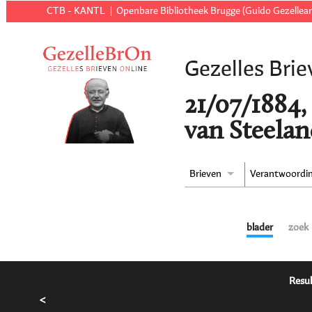
CTB - KANTL
Openbare Bibliotheek Brugge (Guido Gezellear
Gezelles Brie
21/07/1884,
van Steelan
Brieven
Verantwoordi
blader
zoek
Resul
<