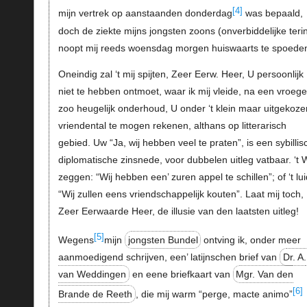
[4]
mijn vertrek op aanstaanden donderdag
was bepaald,
doch de ziekte mijns jongsten zoons (onverbiddelijke terin
noopt mij reeds woensdag morgen huiswaarts te spoede
Oneindig zal ‘t mij spijten, Zeer Eerw. Heer, U persoonlijk
niet te hebben ontmoet, waar ik mij vleide, na een vroege
zoo heugelijk onderhoud, U onder ‘t klein maar uitgekoze
vriendental te mogen rekenen, althans op litterarisch
gebied. Uw “Ja, wij hebben veel te praten”, is een sybillis
diplomatische zinsnede, voor dubbelen uitleg vatbaar. ‘t W
zeggen: “Wij hebben een’ zuren appel te schillen”; of ‘t lui
“Wij zullen eens vriendschappelijk kouten”. Laat mij toch,
Zeer Eerwaarde Heer, de illusie van den laatsten uitleg!
[5]
Wegens
mijn
jongsten Bundel
ontving ik, onder meer
aanmoedigend schrijven, een’ latijnschen brief van
Dr. A.
van Weddingen
en eene briefkaart van
Mgr. Van den
[6]
Brande de Reeth
, die mij warm “perge, macte animo”