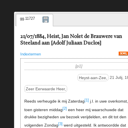
gg.11727
21/07/1884, Heist, Jan Nolet de Brauwere van
Steeland aan [Adolf Juliaan Duclos]
Indextermen
p1
Heyst-aan-Zee,
21 Julij, 
Zeer Eerwaarde Heer,
[1]
Reeds verheugde ik mij Zaterdag
j.l. in uwe overkomst,
[2]
toen gisteren middag
een heer mij waarschuwde dat
drukke bezigheden uw bezoek verijdelden, en dit tot den
[3]
volgenden Zondag
werd uitgesteld. Ik antwoordde dat