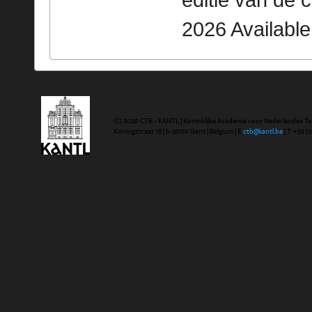
editie van de 
2026 Availabl
(C) 2020 CTB - KANTL | Koninklijke Academie voor Nederlandse Ta
Koningstraat 18 | b-9000 Gent | Belgium | E
ctb@kantl.be
| T +32 (0