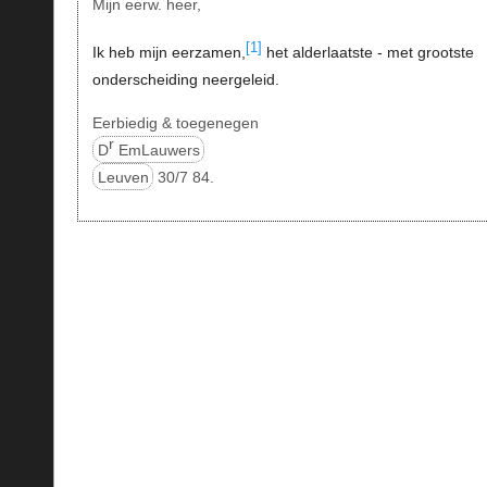
Mijn eerw. heer,
[1]
Ik heb mijn eerzamen,
het alderlaatste - met grootste
onderscheiding neergeleid.
Eerbiedig & toegenegen
r
D
EmLauwers
Leuven
30/7 84.