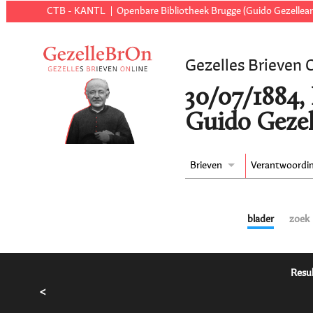
CTB - KANTL
Openbare Bibliotheek Brugge (Guido Gezellear
Gezelles Brieven 
30/07/1884,
Guido Gezel
Brieven
Verantwoordi
blader
zoek
Resul
<