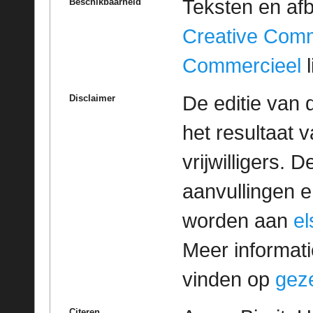
Teksten en af
Beschikbaarheid
Creative Com
Commercieel
l
De editie van 
Disclaimer
het resultaat
vrijwilligers. 
aanvullingen 
worden aan
e
Meer informatie
vinden op
geze
Citeren