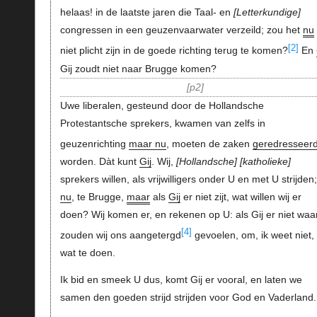
helaas! in de laatste jaren die Taal- en
Letterkundige
congressen in een geuzenvaarwater verzeild; zou het
nu
[2]
niet plicht zijn in de goede richting terug te komen?
En
Gij zoudt niet naar Brugge komen?
p2
Uwe liberalen, gesteund door de Hollandsche
Protestantsche sprekers, kwamen van zelfs in
geuzenrichting
maar nu
, moeten de zaken
geredresseer
worden. Dàt kunt
Gij
. Wij,
Hollandsche
katholieke
sprekers willen, als vrijwilligers onder U en met U strijden;
nu
, te Brugge,
maar
als
Gij
er niet zijt, wat willen wij er
doen? Wij komen er, en rekenen op U: als Gij er niet waar
[4]
zouden wij ons aangetergd
gevoelen, om, ik weet niet,
wat te doen.
Ik bid en smeek U dus, komt Gij er vooral, en laten we
samen den goeden strijd strijden voor God en Vaderland.