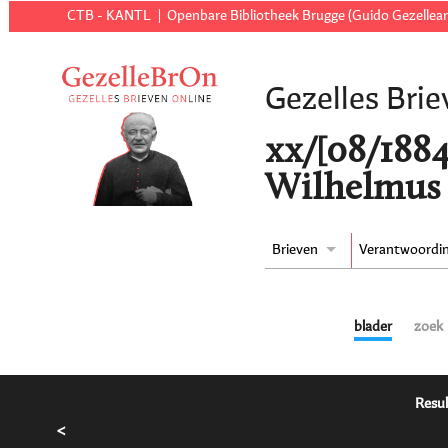
CTB - KANTL
Openbare Bibliotheek Brugge (Guido Gezellear
Gezelles Brie
xx/[08/1884
Wilhelmus 
Brieven
Verantwoordi
blader
zoek
Resul
<