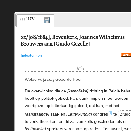
gg.11731
xx/[08/1884], Bovenkerk, Joannes Wilhelmus
Brouwers aan [Guido Gezelle]
Indextermen
p1
Weleerw.
Zeer
Geëerde Heer,
De overwinning die de
katholieke
richting in België beha
heeft op politiek gebied, kan, dunkt mij; en moet worden
voortgezet op letterkundig gebied; dat kan, met het
[1]
aanstaande
Taal- en
Letterkundig
congrès
te
Brugg
te verkatholieken: en dit zal van zelfs geschieden als er
katholieke
sprekers van naam optreden. Ten uwent, war