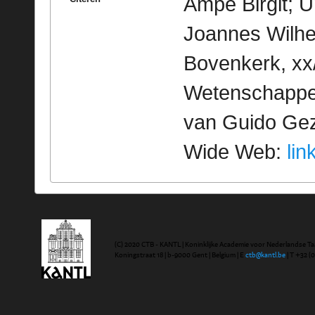
Ampe Birgit; U
Joannes Wilhe
Bovenkerk, xx/
Wetenschappeli
van Guido Geze
Wide Web:
lin
(C) 2020 CTB - KANTL | Koninklijke Academie voor Nederlandse Ta
Koningstraat 18 | b-9000 Gent | Belgium | E
ctb@kantl.be
| T +32 (0