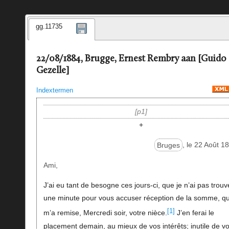
gg.11735
22/08/1884, Brugge, Ernest Rembry aan [Guido
Gezelle]
Indextermen
p1
+
Bruges
, le 22 Août 1
Ami,
J’ai eu tant de besogne ces jours-ci, que je n’ai pas trouv
une minute pour vous accuser réception de la somme, q
[1]
m’a remise, Mercredi soir, votre nièce.
J’en ferai le
placement demain, au mieux de vos intérêts; inutile de v