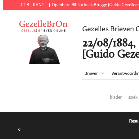
CTB - KANTL
Openbare Bibliotheek Brugge (Guido Gezellear
Gezelles Brieven 
22/08/1884,
[Guido Geze
Brieven
Verantwoordi
blader
zoek
Resul
<