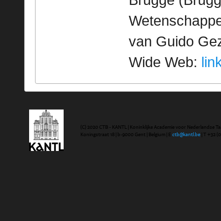
Brugge (Brugg
Wetenschappeli
van Guido Geze
Wide Web:
lin
(C) 2020 CTB - KANTL | Koninklijke Academie voor Nederlandse Ta
Koningstraat 18 | b-9000 Gent | Belgium | E
ctb@kantl.be
| T +32 (0