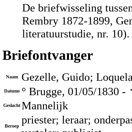
De briefwisseling tusse
Rembry 1872-1899, Gent
literatuurstudie, nr. 10).
Briefontvanger
Gezelle, Guido; Loquel
Naam
° Brugge, 01/05/1830 -
Datums
Mannelijk
Geslacht
priester; leraar; onderpa
Beroep