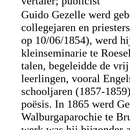
vertaler; publicist
Guido Gezelle werd geb
collegejaren en priester
op 10/06/1854), werd hij
kleinseminarie te Roese
talen, begeleidde de vri
leerlingen, vooral Engel
schooljaren (1857-1859) 
poësis. In 1865 werd Ge
Walburgaparochie te Bru
werk was hij bijzonder a