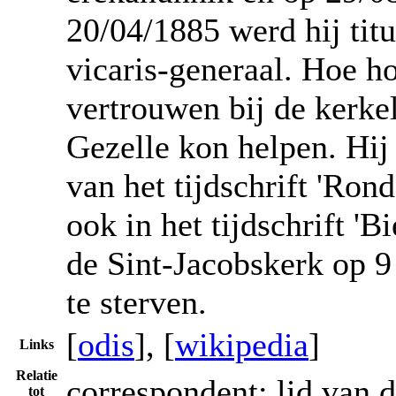
20/04/1885 werd hij tit
vicaris-generaal. Hoe ho
vertrouwen bij de kerke
Gezelle kon helpen. Hij 
van het tijdschrift 'Ron
ook in het tijdschrift 'Bi
de Sint-Jacobskerk op 9
te sterven.
[
odis
], [
wikipedia
]
Links
Relatie
correspondent; lid van 
tot