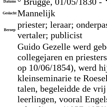
° Brugge, 01/05/1830 -
Datums
Mannelijk
Geslacht
priester; leraar; onderpa
Beroep
vertaler; publicist
Guido Gezelle werd geb
collegejaren en priester
op 10/06/1854), werd hij
kleinseminarie te Roese
talen, begeleidde de vri
leerlingen, vooral Engel