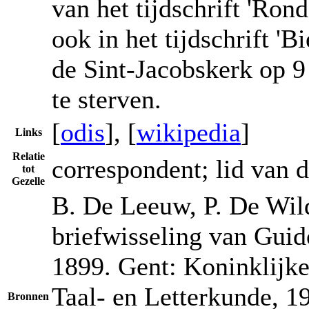
van het tijdschrift 'Ron
ook in het tijdschrift 'Bi
de Sint-Jacobskerk op 9
te sterven.
[
odis
], [
wikipedia
]
Links
Relatie
correspondent; lid van 
tot
Gezelle
B. De Leeuw, P. De Wild
briefwisseling van Guid
1899. Gent: Koninklijk
Taal- en Letterkunde, 19
Bronnen