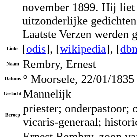
november 1899. Hij liet
uitzonderlijke gedichten
Laatste Verzen werden g
[
odis
], [
wikipedia
], [
dbn
Links
Rembry, Ernest
Naam
° Moorsele, 22/01/1835
Datums
Mannelijk
Geslacht
priester; onderpastoor; o
Beroep
vicaris-generaal; histori
Ernest Rembry, zoon va