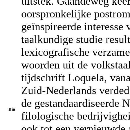
uitstek. Gaandeweg keerd
oorspronkelijke postrom
geïnspireerde interesse 
taalkundige studie resul
lexicografische verzame
woorden uit de volkstaa
tijdschrift Loquela, van
Zuid-Nederlands verded
de gestandaardiseerde N
Bio
filologische bedrijvighei
ook tot een vernieuwde a