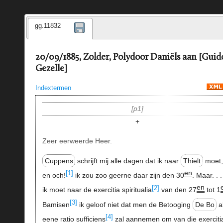
gg.11832
20/09/1885, Zolder, Polydoor Daniëls aan [Guid
Gezelle]
Indextermen
p1
+
Zeer eerweerde Heer.
Cuppens
schrijft mij alle dagen dat ik naar
Thielt
moet
en
[1]
en och!
ik zou zoo geerne daar zijn den 30
. Maar. . . 
en
[2]
ik moet naar de exercitia spiritualia
van den 27
tot 1
[3]
Bamisen
ik geloof niet dat men de Betooging
De Bo
a
[4]
eene ratio sufficiens
zal aannemen om van die exerciti