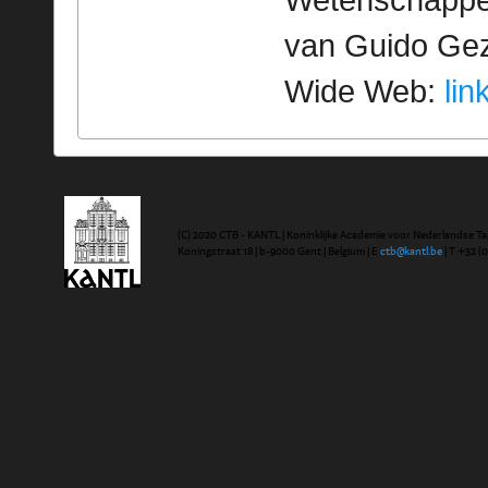
Wetenschappeli
van Guido Geze
Wide Web:
lin
(C) 2020 CTB - KANTL | Koninklijke Academie voor Nederlandse Ta
Koningstraat 18 | b-9000 Gent | Belgium | E
ctb@kantl.be
| T +32 (0