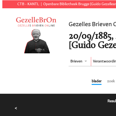
CTB - KANTL
Openbare Bibliotheek Brugge (Guido Gezellear
Gezelles Brieven 
20/09/1885,
[Guido Geze
Brieven
Verantwoordi
blader
zoek
Resul
<