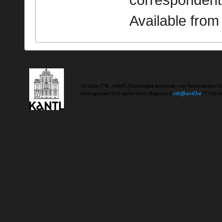
correspondent
Available fro
(C) 2020 CTB - KANTL | Koninklijke Academie voor Nederlandse Ta
Koningstraat 18 | b-9000 Gent | Belgium | E
ctb@kantl.be
| T +32 (0