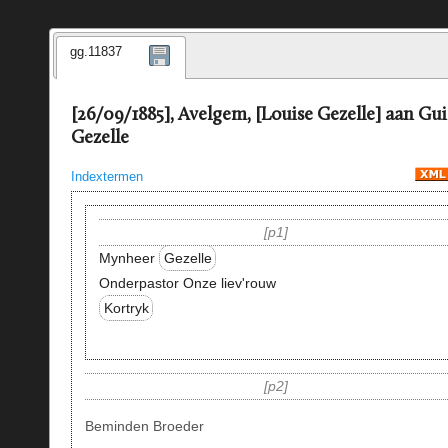
gg.11837
[26/09/1885], Avelgem, [Louise Gezelle] aan Gu
Gezelle
Indextermen
p1
Mynheer
Gezelle
Onderpastor Onze liev'rouw
Kortryk
p2
Beminden Broeder