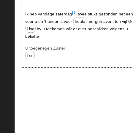
[1]
Ik heb vandage zaterdag
twee stuks gezonden het een
voor u en ‘t ander is voor
heule
morgen avent ten vijf ½ 
Lise
by u toekomen wilt er over beschikken volgens u
beliefte
U toegenegen Zuster
Lse