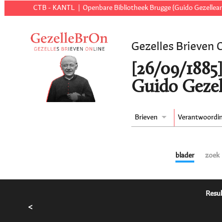
CTB - KANTL
Openbare Bibliotheek Brugge (Guido Gezellear
Gezelles Brieven 
[26/09/1885]
Guido Gezel
Brieven
Verantwoordi
blader
zoek
Resul
<