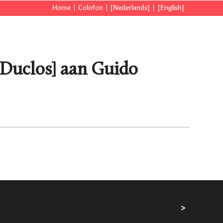
Home
Colofon
[Nederlands]
[English]
n Duclos] aan Guido
>