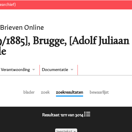
earchief)
 Brieven Online
9/1885], Brugge, [Adolf Juliaa
le
Verantwoording
Documentatie
blader
zoek
zoekresultaten
bewaarlijst
Resultaat 1211 van 3014
leestekst