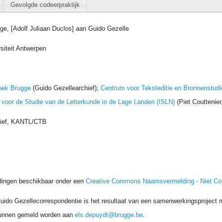
Gevolgde codeerpraktijk
ge, [Adolf Juliaan Duclos] aan Guido Gezelle
siteit Antwerpen
eek Brugge
(Guido Gezellearchief);
Centrum voor Teksteditie en Bronnenstudi
t voor de Studie van de Letterkunde in de Lage Landen (ISLN)
(Piet Couttenie
hief, KANTL/CTB
dingen beschikbaar onder een
Creative Commons Naamsvermelding - Niet C
uido Gezellecorrespondentie is het resultaat van een samenwerkingsproject me
unnen gemeld worden aan
els.depuydt@brugge.be
.