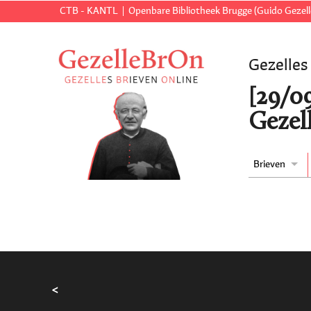
CTB - KANTL
Openbare Bibliotheek Brugge (Guido Gezell
Gezelles
[29/0
Gezel
Brieven
<