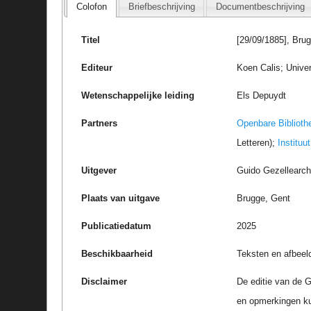
Colofon
Briefbeschrijving
Documentbeschrijving
Titel
[29/09/1885], Brug
Editeur
Koen Calis; Univer
Wetenschappelijke leiding
Els Depuydt
Partners
Openbare Biblioth
Letteren);
Instituu
Uitgever
Guido Gezellearc
Plaats van uitgave
Brugge, Gent
Publicatiedatum
2025
Beschikbaarheid
Teksten en afbeel
Disclaimer
De editie van de G
en opmerkingen k