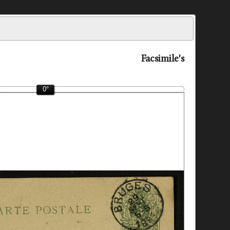
Facsimile's
0°