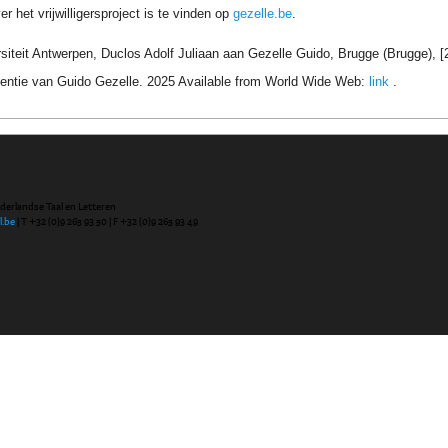
r het vrijwilligersproject is te vinden op
gezelle.be
.
siteit Antwerpen, Duclos Adolf Juliaan aan Gezelle Guido, Brugge (Brugge), [
entie van Guido Gezelle. 2025 Available from World Wide Web:
link
.
ederlandse Taal en Letteren
l.be
| T +32 (0)9 265 93 50 | F +32 (0)9 265 93 49