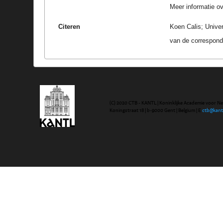
Meer informatie ove
Citeren
Koen Calis; Univer
van de correspond
(C) 2020 CTB - KANTL | Koninklijke Academie voor N
Koningstraat 18 | b-9000 Gent | Belgium | E
ctb@kant