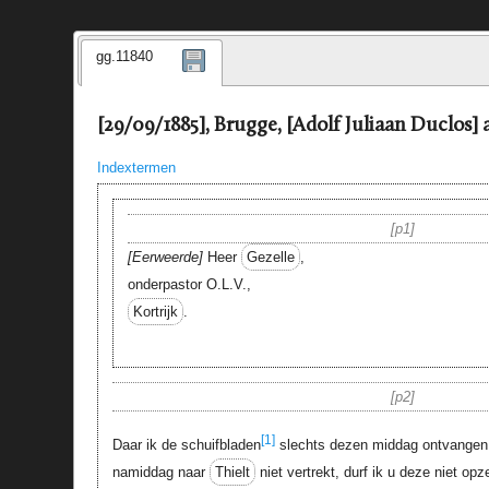
gg.11840
[29/09/1885], Brugge, [Adolf Juliaan Duclos]
Indextermen
p1
Eerweerde
Heer
Gezelle
,
onderpastor O.L.V.,
Kortrijk
.
p2
[1]
Daar ik de schuifbladen
slechts dezen middag ontvangen h
namiddag naar
Thielt
niet vertrekt, durf ik u deze niet o