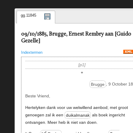
gg.11845
09/10/1885, Brugge, Ernest Rembry aan [Guido
Gezelle]
Indextermen
p1
+
Brugge
, 9 October 1
Beste Vriend,
Hertelyken dank voor uw welwillend aenbod; met groot
genoegen zal ik
een
duikalmanak
als boek ingericht
ontvangen. Meer heb ik niet van doen.
r