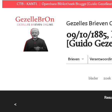
CTB - KANTL
Openbare Bibliotheek Brugge (Guido Gezellear
Gezelles Brieven 
09/10/1885,
[Guido Geze
Brieven
Verantwoordi
blader
zoek
Resu
<