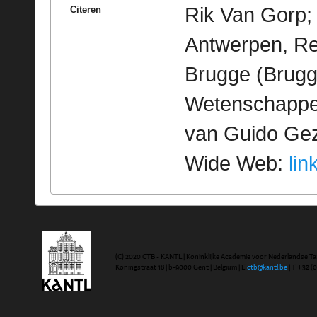
Rik Van Gorp; 
Citeren
Antwerpen, Re
Brugge (Brugg
Wetenschappeli
van Guido Geze
Wide Web:
lin
(C) 2020 CTB - KANTL | Koninklijke Academie voor Nederlandse Ta
Koningstraat 18 | b-9000 Gent | Belgium | E
ctb@kantl.be
| T +32 (0