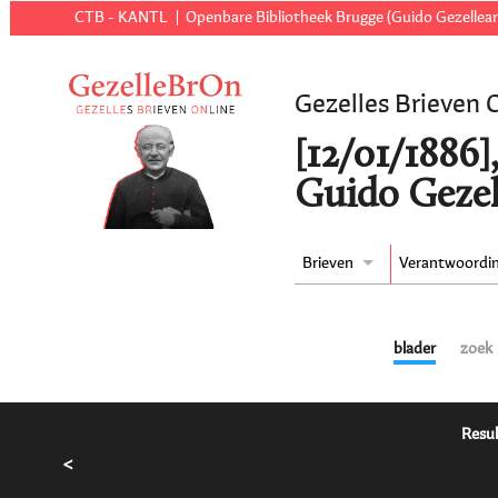
CTB - KANTL
Openbare Bibliotheek Brugge (Guido Gezellear
Gezelles Brieven 
[12/01/1886
Guido Gezel
Brieven
Verantwoordi
blader
zoek
Resul
<