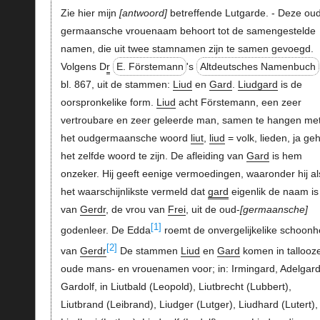
Zie hier mijn
antwoord
betreffende Lutgarde. - Deze oud
germaansche vrouenaam behoort tot de samengestelde
namen, die uit twee stamnamen zijn te samen gevoegd.
Volgens D
r
E. Förstemann
's
Altdeutsches Namenbuch
bl. 867, uit de stammen:
Liud
en
Gard
.
Liudgard
is de
oorspronkelike form.
Liud
acht Förstemann, een zeer
vertroubare en zeer geleerde man, samen te hangen me
het oudgermaansche woord
liut
,
liud
= volk, lieden, ja ge
het zelfde woord te zijn. De afleiding van
Gard
is hem
onzeker. Hij geeft eenige vermoedingen, waaronder hij al
het waarschijnlikste vermeld dat
gard
eigenlik de naam is
van
Gerdr
, de vrou van
Frei
, uit de oud-
germaansche
[1]
godenleer. De Edda
roemt de onvergelijkelike schoonh
[2]
van
Gerdr
De stammen
Liud
en
Gard
komen in tallooz
oude mans- en vrouenamen voor; in: Irmingard, Adelgard
Gardolf, in Liutbald (Leopold), Liutbrecht (Lubbert),
Liutbrand (Leibrand), Liudger (Lutger), Liudhard (Lutert),