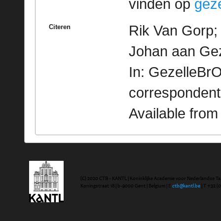
vinden op
geze
Rik Van Gorp; 
Citeren
Johan aan Gez
In: GezelleBrO
correspondent
Available fro
(C) 2020 CTB - KANTL | Koninklijke Academie voor Nederlandse Ta
Koningstraat 18 | b-9000 Gent | Belgium | E
ctb@kantl.be
| T +32 (0