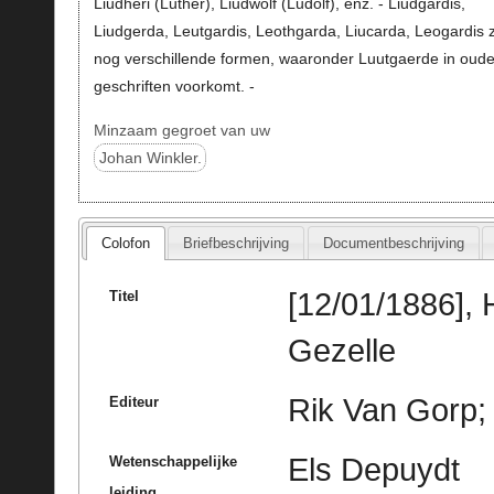
Liudheri (Luther), Liudwolf (Ludolf), enz. - Liudgardis,
Liudgerda, Leutgardis, Leothgarda, Liucarda, Leogardis z
nog verschillende formen, waaronder Luutgaerde in oud
geschriften voorkomt. -
Minzaam gegroet van uw
Johan Winkler.
Colofon
Briefbeschrijving
Documentbeschrijving
[12/01/1886],
Titel
Gezelle
Rik Van Gorp; 
Editeur
Els Depuydt
Wetenschappelijke
leiding