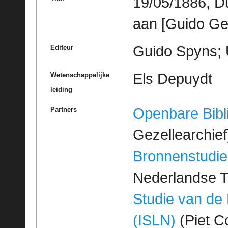
19/05/1886, D
aan [Guido Ge
Guido Spyns; 
Editeur
Els Depuydt
Wetenschappelijke
leiding
Openbare Bibl
Partners
Gezellearchief
Bronnenstudie
Nederlandse T
Studie van de
(ISLN)
(Piet Co