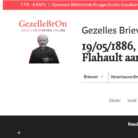
CTB - KANTL
Openbare Bibliotheek Brugge (Guido Gezellear
Gezelles Brie
19/05/1886,
Flahault aa
Brieven
Verantwoordi
blader
zoek
Resul
<