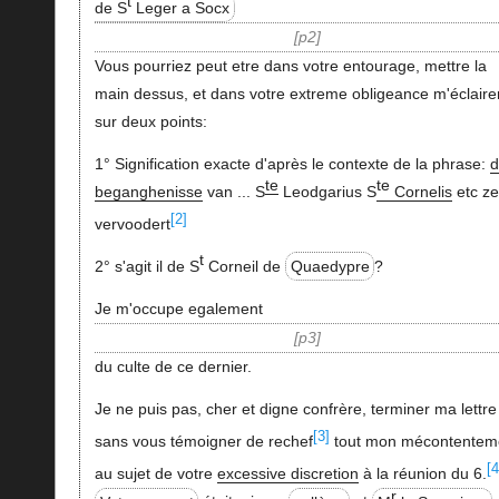
t
de S
Leger a Socx
p2
Vous pourriez peut etre dans votre entourage, mettre la
main dessus, et dans votre extreme obligeance m'éclaire
sur deux points:
1° Signification exacte d'après le contexte de la phrase:
d
te
te
beganghenisse
van ... S
Leodgarius S
Cornelis
etc ze
[2]
vervoodert
t
2° s'agit il de S
Corneil de
Quaedypre
?
Je m'occupe egalement
p3
du culte de ce dernier.
Je ne puis pas, cher et digne confrère, terminer ma lettre
[3]
sans vous témoigner de rechef
tout mon mécontentem
[4
au sujet de votre
excessive discretion
à la réunion du 6.
r