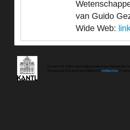
Wetenschappeli
van Guido Geze
Wide Web:
lin
(C) 2020 CTB - KANTL | Koninklijke Academie voor Nederlandse Ta
Koningstraat 18 | b-9000 Gent | Belgium | E
ctb@kantl.be
| T +32 (0