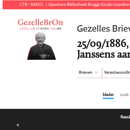
CTB - KANTL
Openbare Bibliotheek Brugge (Guido Gezellear
Gezelles Brie
25/09/1886, 
Janssens aa
Brieven
Verantwoordi
blader
zoek
Resul
<