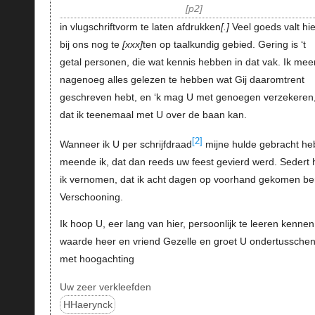
p2
in vlugschriftvorm te laten afdrukken
.
Veel goeds valt hie
bij ons nog te
xxx
ten op taalkundig gebied. Gering is ‘t
getal personen, die wat kennis hebben in dat vak. Ik mee
nagenoeg alles gelezen te hebben wat Gij daaromtrent
geschreven hebt, en ‘k mag U met genoegen verzekeren
dat ik teenemaal met U over de baan kan.
[2]
Wanneer ik U per schrijfdraad
mijne hulde gebracht he
meende ik, dat dan reeds uw feest gevierd werd. Sedert 
ik vernomen, dat ik acht dagen op voorhand gekomen be
Verschooning.
Ik hoop U, eer lang van hier, persoonlijk te leeren kennen
waarde heer en vriend Gezelle en groet U ondertusschen
met hoogachting
Uw zeer verkleefden
HHaerynck