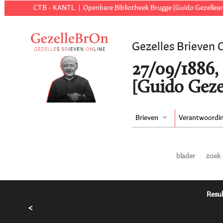
CTB - KANTL
Openbare Bibliotheek Brugge (Guido Gezellear
Gezelles Brieven 
27/09/1886,
[Guido Geze
Brieven
Verantwoordi
blader
zoek
Resul
<