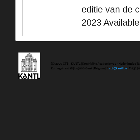
editie van de 
2023 Availabl
(C) 2020 CTB - KANTL | Koninklijke Academie voor Nederlandse Ta
Koningstraat 18 | b-9000 Gent | Belgium | E
ctb@kantl.be
| T +32 (0