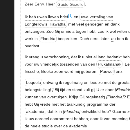
Zeer Eerw. Heer
Guido Gezelle
,
[1]
Ik heb uwen lieven brief
en
uwe vertaling van
Longfellow’s Hiawatha
met veel genoegen en dank
ontvangen. Zoo Gij er niets tegen hebt, zou ik wel willen 
werk in
Flandria
bespreken. Doch eerst later:
n
u ben ik
overlast.
Ik vraag u verschooning, dat ik u niet al lang bedankt heb
voor uw vriendelijk toezenden van den
Plukalmanak
. E
frissche, kloeke zoon werd mij geboren:
Pauwel
enz. -
Loquela
ontvang ik regelmatig en lees ze met de groots
belangstelling
.
Bij tijd en stond zult gij U er door
Flandri
kunnen van overtuigen. Krijgt Gij regelmatig
Flandria
? E
hebt Gij vrede met het taalkundig programma der
akademie
, dat ik in
Flandria
ontwikkeld heb? Gaarne 
ik uw oordeel daaromtrent hebben; daar ik van meening 
de heele studie over de akademie