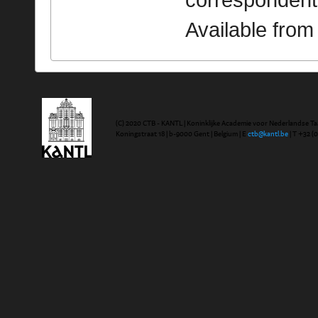
correspondent
Available fro
(C) 2020 CTB - KANTL | Koninklijke Academie voor Nederlandse Ta
Koningstraat 18 | b-9000 Gent | Belgium | E
ctb@kantl.be
| T +32 (0