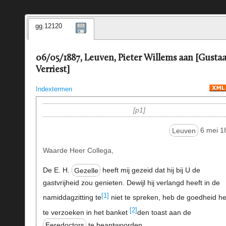
gg.12120
06/05/1887, Leuven, Pieter Willems aan [Gustaa
Verriest]
Indextermen
p1
Leuven
6 mei 1
Waarde Heer Collega,
De E. H.
Gezelle
heeft mij gezeid dat hij bij U de
gastvrijheid zou genieten. Dewijl hij verlangd heeft in de
[1]
namiddagzitting te
niet te spreken, heb de goedheid h
[2]
te verzoeken in het banket
den toast aan de
Eeredoctors
te beantwoorden.