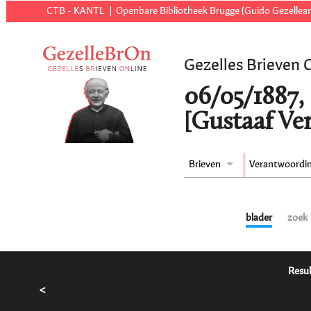
CTB - KANTL
Openbare Bibliotheek Brugge (Guido Gezellear
Gezelles Brieven 
06/05/1887,
[Gustaaf Ver
Brieven
Verantwoordi
blader
zoek
Resul
<