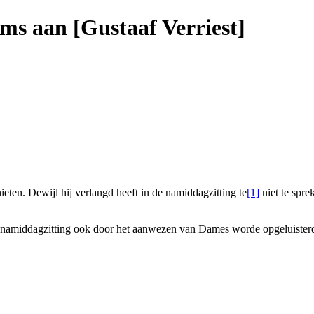
ems aan [Gustaaf Verriest]
nieten. Dewijl hij verlangd heeft in de namiddagzitting te
[1]
niet te spr
 namiddagzitting ook door het aanwezen van Dames worde opgeluisterd