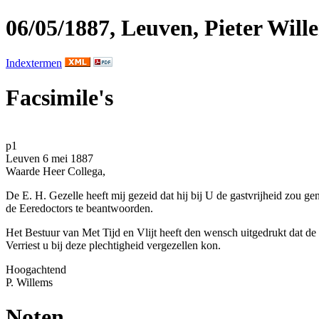
06/05/1887, Leuven, Pieter Will
Indextermen
Facsimile's
p1
Leuven
6 mei 1887
Waarde Heer Collega,
De E. H.
Gezelle
heeft mij gezeid dat hij bij U de gastvrijheid zou ge
de
Eeredoctors
te beantwoorden.
Het Bestuur van
Met Tijd en Vlijt
heeft den wensch uitgedrukt dat de
Verriest
u bij deze plechtigheid vergezellen kon.
Hoogachtend
P. Willems
Noten