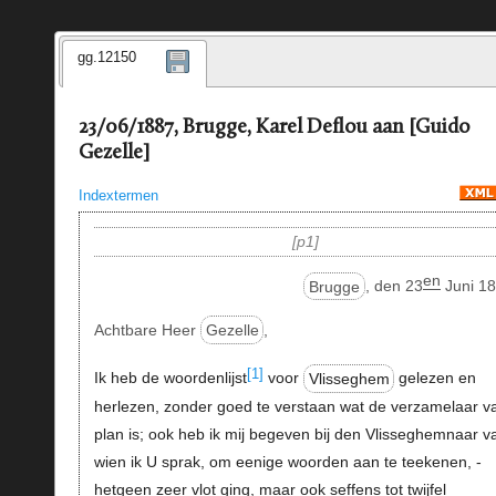
gg.12150
23/06/1887, Brugge, Karel Deflou aan [Guido
Gezelle]
Indextermen
p1
en
Brugge
, den 23
Juni 18
Achtbare Heer
Gezelle
,
[1]
Ik heb de woordenlijst
voor
Vlisseghem
gelezen en
herlezen, zonder goed te verstaan wat de verzamelaar v
plan is; ook heb ik mij begeven bij den Vlisseghemnaar v
wien ik U sprak, om eenige woorden aan te teekenen, -
hetgeen zeer vlot ging, maar ook seffens tot twijfel