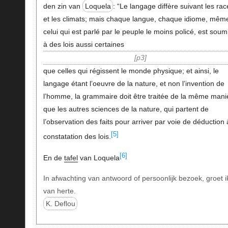
den zin van
Loquela
: “Le langage diffère suivant les ra
et les climats; mais chaque langue, chaque idiome, mêm
celui qui est parlé par le peuple le moins policé, est soum
à des lois aussi certaines
p3
que celles qui régissent le monde physique; et ainsi, le
langage étant l’oeuvre de la nature, et non l’invention de
l’homme, la grammaire doit être traitée de la même mani
que les autres sciences de la nature, qui partent de
l’observation des faits pour arriver par voie de déduction 
[5]
constatation des lois.
[6]
En de
tafel
van Loquela
In afwachting van antwoord of persoonlijk bezoek, groet i
van herte.
K. Deflou