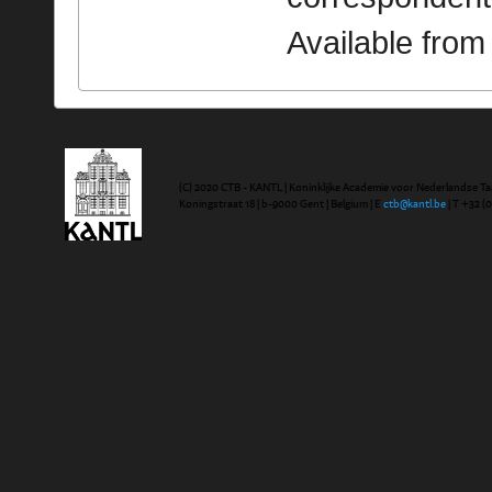
Available fro
(C) 2020 CTB - KANTL | Koninklijke Academie voor Nederlandse Ta
Koningstraat 18 | b-9000 Gent | Belgium | E
ctb@kantl.be
| T +32 (0