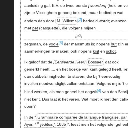
aanleiding gaf. B.V: de twee eerste
woorden
(held en ve
zijn te Vlisseghem genoeg bekend, maar bedieden wat
[2]
anders dan door
M. Willems
bedoeld wordt; evenzoo
met
pet
(casquette), die volgens mijnen
p2
[3]
zegsman, de
vooie
der mansmuts is; nopens
hut
zijn e
aanmerkingen te maken; ook nopens
krijt
en
schot
.
Ik geloof dat de
Eerweerde Heer
Bossaer
dat ook
gemerkt heeft .... en het boekje van kant gelegd heeft, lie
dan dubbelzinnigheden te staven, die bij ‘t eenvoudig
invullen noodwendiglijk zullen ontstaan. Volgens mij is ‘t 
[4]
blind werken, als men geheel het oogwit
van den Schrij
niet kent. Dus laat ik het varen. Wat moet ik met den cahi
doen?
In de “
Grammaire comparée de la langue française, par
e
Ayer, 4
édition
, 1885
”, leest men het volgende, geheel