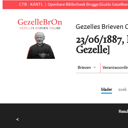
CTB - KANTL
Openbare Bibliotheek Brugge (Guido Gezellear
Gezelles Brieven 
23/06/1887,
Gezelle]
Brieven
Verantwoordi
blader
zoek
Resul
<