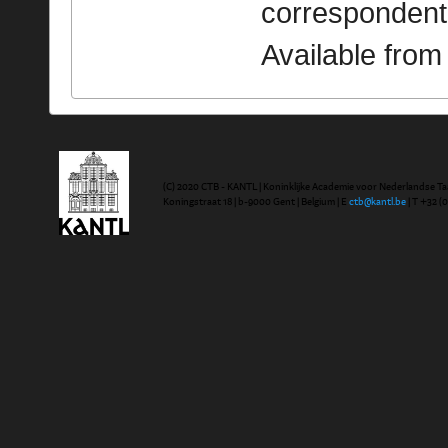
correspondent
Available fro
(C) 2020 CTB - KANTL | Koninklijke Academie voor Nederlandse Ta
Koningstraat 18 | b-9000 Gent | Belgium | E
ctb@kantl.be
| T +32 (0