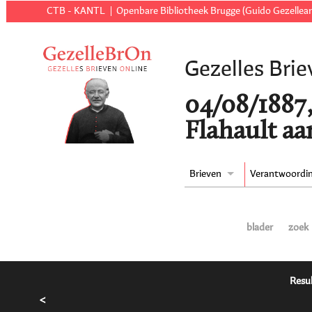
CTB - KANTL
Openbare Bibliotheek Brugge (Guido Gezellear
Gezelles Brie
04/08/1887
Flahault aa
Brieven
Verantwoordi
blader
zoek
Resul
<