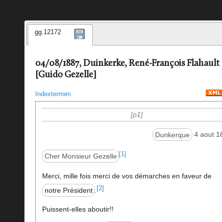
gg.12172
04/08/1887, Duinkerke, René-François Flahault
[Guido Gezelle]
Indextermen
p1
Dunkerque
4 aout 1
[1]
Cher Monsieur Gezelle
Merci, mille fois merci de vos démarches en faveur de
[2]
notre Président
.
Puissent-elles aboutir!!