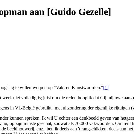
Coopman aan [Guido Gezelle]
oogslag te willen werpen op "
Vak- en Kunstwoorden
."
[1]
t werk niet volledig is; juist om die reden hoop ik dat Gij mij uwe aan-
ns in Vl.-België gebruikt" met uitzondering der eigenlijke rijtuigen (v
der kunnen spreken. Ik wil U echter een denkbeeld geven van hetgeen i
k nu, op zijn minste geschat, zoowat als
70.000
vakwoorden. Omtrent 
,
de beeldhouwerij
, enz., ben ik deels aan 't rangschikken, deels aan h