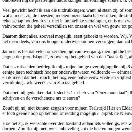
ontbreken mij de plaatselijke uitdrukkingen uit sommige streken. Ik 
Veel gewicht hecht ik aan die uitdrukkingen; want, al staan zij, of s
wat al meer, zij, de meesten, moeten onzen taalschat verrijken, de s
rekenschap houden, b.v.b. niet in ambtelijke vertalingen, en is men w
vakwoorden die geheel verschillen ten onzent en wel van gouw tot gouw,
Daarom dient alles, zooveel mogelijk, eerst
geboekt
te worden. Wij, V
het maar deels, van ons hooger onderwijs kunnen verkrijgen; dan zal
Jammer is het dat velen onzer dien tijd van overgang, dien tijd die bes
leggen der grondslagen", zoowel op het gebied van den "taalstrijd", al
Dat is - misschien bedrieg ik mij - mijne innige overtuiging die mij,
eenige jaren technisch hooger onderwijs waren voldoende — eénmaal he
en ik meen dat het - mocht het nog eene halve eeuw vrede en vrijheid
verruiming - wie weet? - van zijn taalgebied.
Dat doet mij gedenken dat ik slechts 1 n
r
heb van "
Onze oude taal
"; 
schrijven en de verschenene n
rs
te sturen?
Zoudt gij mij niet kunnen zeggen voor mijnen
Taalstrijd Hier en Elde
er toch geene hoop op behoud of redding mogelijk? - Sprak de
Nieuw
Hoe het zij, ik wenschte over den toestand aldaar iets volledigs, iets w
dorpen. Zou ik mij, met uwe aanbeveling, tot die heeren mogen wen