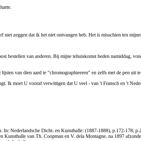
harte.
urf niet zeggen dat ik het niet ontvangen heb. Het is misschien ten mij
 post bestellen van anderen. Bij mijne tehuiskomst heden namiddag, von
 lijsten van dien aard te "chromographieeren" en zelfs met de pen uit te
ngt. Ik moet U vooraf verwittigen dat U
veel
- van 't Fransch en 't
Nede
 In: Nederlandsche Dicht- en Kunsthalle: (1887-1888), p.172-178; p
- en Kunsthalle van Th. Coopman en V. dela Montagne, na 1897 afzonde