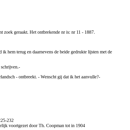
nent zoek geraakt. Het ontbrekende n
r
is: n
r
11 - 1887.
d ik hem terug en daarnevens de beide gedrukte lijsten met de
 schrijven.-
rlandsch
- ontbreekt. - Wenscht gij dat ik het aanvulle?-
.225-232
rlijk voortgezet door Th. Coopman tot in 1904