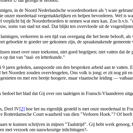
vermeen U dat gezegd te hebben.
ommigen, in de
Noord Nederlandsche
woordenboeken als 't ware gebrand
tudie onzer moedertaal vergemakkelijken en helpen bevorderen. Wel is w
el verplicht bij de Noorderbroeders te nemen wat men kan. Zoo b.v.b. "
 soms van stad tot stad. Dat blijkt ten overvloede uit de vragenlijsten
lamingen, verkeeren in een tijd van overgang die het beste belooft, al
 het
geboekte
te goeder ure gekomen zijn, de spraakmakende gemeente we
lissen moet over onze toekomst, niet goed begrijpen; niet vatten dat de p
s op dat van "taal- en letterkunde."
 8 à 9 jaren geleden, aanspoorde om den besproken arbeid aan te vatten.
t Noorden zouden overvleugelen, Ons volk is jong; er zit nog pit en kr
 genieten en met een beetje hoogere, maar
vlaamsche
leiding — vatbaar 
ik bedoel het blad dat Gij over ons taaleigen in
Fransch
-Vlaanderen uitge
rs, Deel IV
[2]
hoe het nu eigenlijk gesteld is met onze moedertaal in
Fr
e Rotterdamsche Court
waarheid van dien "
Verloren Hoek
."? Of heef
aars te kunnen schrijven in mijnen "Taalstrijd". Gij hebt werk genoeg, bij
den met verzoek om nauwkeurige inlichtingen?-