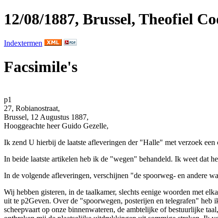
12/08/1887, Brussel, Theofiel 
Indextermen
Facsimile's
p1
27, Robianostraat,
Brussel,
12 Augustus 1887,
Hooggeachte heer
Guido Gezelle
,
Ik zend U hierbij de laatste afleveringen der "
Halle
" met verzoek een 
In beide laatste artikelen heb ik de "
wegen
" behandeld. Ik weet dat he
In de volgende afleveringen, verschijnen "de spoorweg- en andere wage
Wij hebben gisteren, in de
taalkamer,
slechts eenige woorden met elkan
uit te
p2
Geven. Over de "
spoorwegen, posterijen en telegrafen
" heb i
scheepvaart op onze binnenwateren
, de
ambtelijke
of
bestuurlijke taal