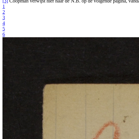
[3]
Coopman verwijst hier naar de N.B. op de volgende pagina, vanda
1
2
3
4
5
6