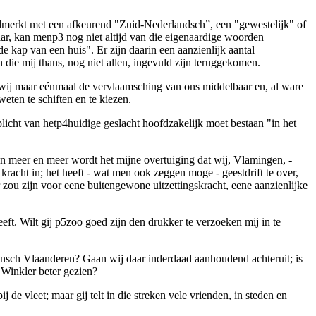
merkt met een afkeurend "
Zuid-Nederlandsch
”
, een "gewestelijk" of
aar, kan men
p3
nog niet altijd van die eigenaardige woorden
de kap van een huis
". Er zijn daarin een aanzienlijk aantal
 die mij thans, nog niet allen, ingevuld zijn teruggekomen.
s wij maar eénmaal de vervlaamsching van ons middelbaar en, al ware
ten te schiften en te kiezen.
licht van het
p4
huidige geslacht hoofdzakelijk moet bestaan "in het
 En meer en meer wordt het mijne overtuiging dat wij, Vlamingen, -
acht in; het heeft - wat men ook zeggen moge - geestdrift te over,
zou zijn voor eene buitengewone uitzettingskracht, eene aanzienlijke
eft. Wilt gij
p5
zoo goed zijn
den drukker
te verzoeken mij in te
ansch Vlaanderen
? Gaan wij daar inderdaad aanhoudend achteruit; is
t
Winkler
beter gezien?
 de vleet; maar gij telt in die streken vele vrienden, in steden en