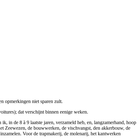
 en opmerkingen niet sparen zult.
oitures); dat verschijnt binnen eenige weken.
k, in de 8 à 9 laatste jaren, verzameld heb, en, langzamerhand, hoop
het
Zeewezen
, de
bouwwerken
, de
vischvangst
, den
akkerbouw
, de
et inzamelen. Voor de
trapmakerij
, de
molenarij
, het
kantwerken