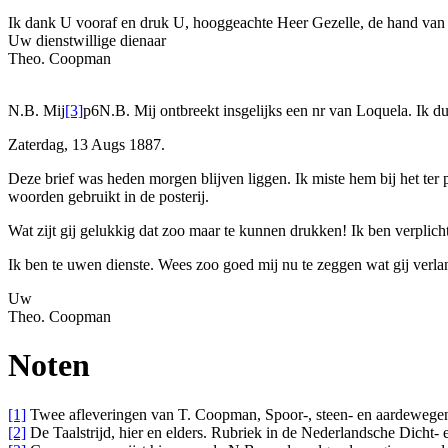
Ik dank U vooraf en druk U, hooggeachte Heer Gezelle, de hand van 
Uw
dienstwillige dienaar
Theo. Coopman
N.B. Mij
[3]
p6
N.B. Mij ontbreekt insgelijks een n
r
van
Loquela
. Ik d
Zaterdag, 13 Aug
s
1887.
Deze brief was heden morgen blijven liggen. Ik miste hem bij het ter
woorden gebruikt in de posterij.
Wat zijt gij gelukkig dat zoo maar te kunnen drukken! Ik ben verplicht
Ik ben te uwen dienste. Wees zoo goed mij nu te zeggen wat gij verla
Uw
Theo. Coopman
Noten
[1]
Twee afleveringen van T. Coopman, Spoor-, steen- en aardewegen.
[2]
De Taalstrijd, hier en elders. Rubriek in de Nederlandsche Dicht