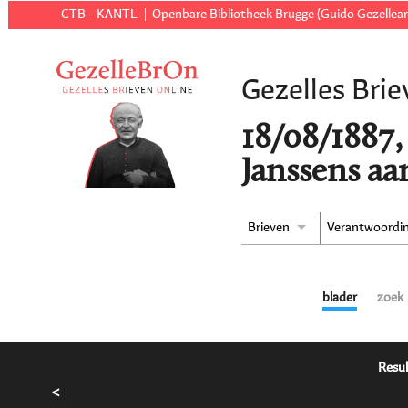
CTB - KANTL
Openbare Bibliotheek Brugge (Guido Gezellear
Gezelles Brie
18/08/1887,
Janssens aa
Brieven
Verantwoordi
blader
zoek
Resul
<