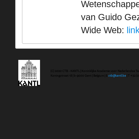
Wetenschappeli
van Guido Geze
Wide Web:
lin
(C) 2020 CTB - KANTL | Koninklijke Academie voor Nederlandse Ta
Koningstraat 18 | b-9000 Gent | Belgium | E
ctb@kantl.be
| T +32 (0