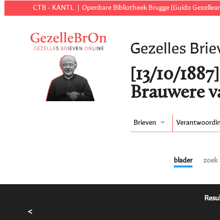
CTB - KANTL
Openbare Bibliotheek Brugge (Guido Gezellear
Gezelles Brie
[13/10/1887]
Brauwere va
Brieven
Verantwoordi
blader
zoek
Resul
<