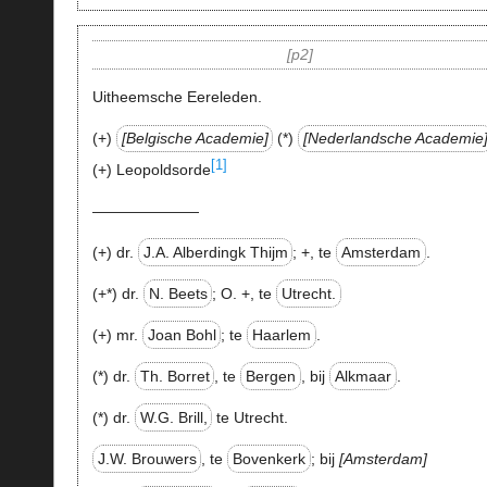
p2
Uitheemsche Eereleden.
(+)
Belgische Academie
(*)
Nederlandsche Academie
[1]
(
+
) Leopoldsorde
———————
(+) dr.
J.A. Alberdingk Thijm
;
+
, te
Amsterdam
.
(+*) dr.
N. Beets
; O.
+
, te
Utrecht.
(+) mr.
Joan Bohl
; te
Haarlem
.
(*) dr.
Th. Borret
, te
Bergen
, bij
Alkmaar
.
(*) dr.
W.G. Brill,
te Utrecht.
J.W. Brouwers
, te
Bovenkerk
; bij
Amsterdam