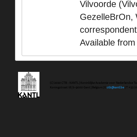
Vilvoorde (Vilv
GezelleBrOn, 
correspondent
Available fro
(C) 2020 CTB - KANTL | Koninklijke Academie voor Nederlandse Ta
Koningstraat 18 | b-9000 Gent | Belgium | E
ctb@kantl.be
| T +32 (0