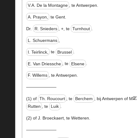
V.A. De la Montagne
, te Antwerpen.
A. Prayon,
te Gent.
Dr.
R. Snieders
,
+
, te
Turnhout
.
L. Schuermans
,
I. Teirlinck,
te
Brussel
.
E. Van Driessche
, te
Elsene
.
F. Willems
, te Antwerpen.
———————
gr
(1) of
Th. Roucourt
, te
Berchem
, bij Antwerpen of M
Rutten
, te
Luik
.
(2) of J. Broeckaert, te Wetteren.
———————