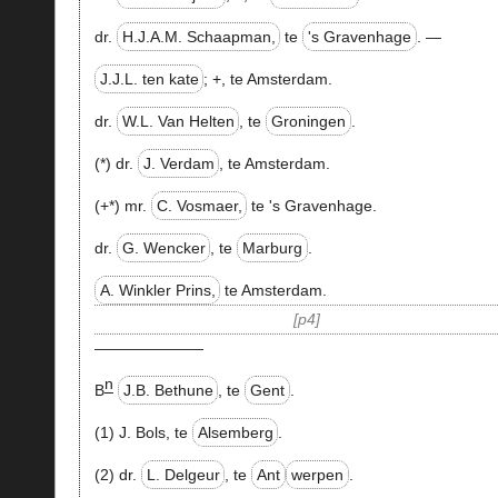
dr.
H.J.A.M. Schaapman,
te
's Gravenhage
. —
J.J.L. ten kate
;
+
, te Amsterdam.
dr.
W.L. Van Helten
, te
Groningen
.
(*) dr.
J. Verdam
, te Amsterdam.
(+*) mr.
C. Vosmaer,
te 's Gravenhage.
dr.
G. Wencker
, te
Marburg
.
A. Winkler Prins,
te Amsterdam.
p4
———————
n
B
J.B. Bethune
, te
Gent
.
(1) J. Bols, te
Alsemberg
.
(2) dr.
L. Delgeur
, te
Ant
werpen
.