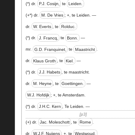
(*) dr.
P.J. Cosijn,
te
Leiden.
(+*) dr.
M. De Vries
;
+
, te Leiden. —
dr.
W. Everts
, te
Rolduc.
(*) dr.
J. Francq,
te
Bonn.
—
mr.
G.D. Franquinet,
te
Maastricht
.
dr.
Klaus Groth
, te
Kiel.
—
(*) dr.
J.J. Habets
, te maastricht.
dr.
M. Heyne
, te
Goettingen.
—
W.J. Hofdijk
;
+
, te Amsterdam.
(*) dr.
J.H.C. Kern
, Te Leiden. —
p3
(+) dr.
Jac. Moleschott
, te
Rome
.
dr.
W.J.F. Nuijens
;
+
, te
Westwoud.