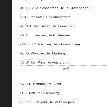
dr.
H.J.A.M. Schaapman,
te
's Gravenhage
. —
J.J.L. ten kate
;
+
, te Amsterdam.
dr.
W.L. Van Helten
, te
Groningen
.
(*) dr.
J. Verdam
, te Amsterdam.
(+*) mr.
C. Vosmaer,
te 's Gravenhage.
dr.
G. Wencker
, te
Marburg
.
A. Winkler Prins,
te Amsterdam.
p4
———————
n
B
J.B. Bethune
, te
Gent
.
(1) J. Bols, te
Alsemberg
.
(2) dr.
L. Delgeur
, te
Ant
werpen
.