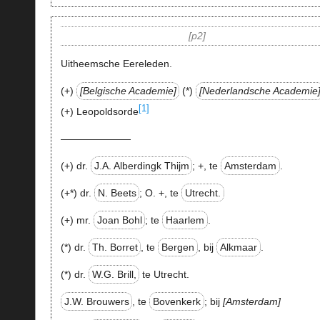
p2
Uitheemsche Eereleden.
(+)
Belgische Academie
(*)
Nederlandsche Academie
[1]
(
+
) Leopoldsorde
———————
(+) dr.
J.A. Alberdingk Thijm
;
+
, te
Amsterdam
.
(+*) dr.
N. Beets
; O.
+
, te
Utrecht.
(+) mr.
Joan Bohl
; te
Haarlem
.
(*) dr.
Th. Borret
, te
Bergen
, bij
Alkmaar
.
(*) dr.
W.G. Brill,
te Utrecht.
J.W. Brouwers
, te
Bovenkerk
; bij
Amsterdam