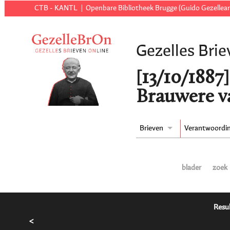
CTB - KANTL
Openbare Bibliotheek Brugge (Guido Gezellear
Gezelles Brie
[13/10/1887]
Brauwere va
Brieven
Verantwoordi
blader
zoek
Resul
<