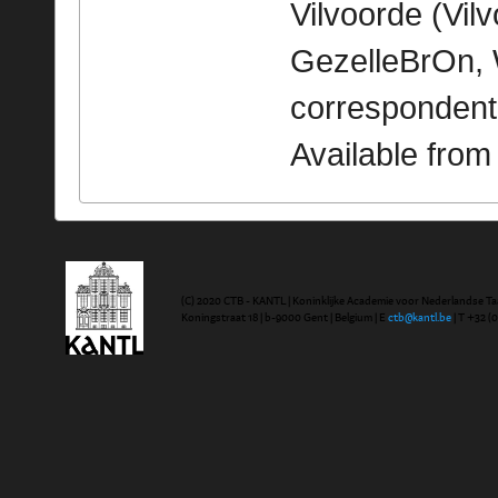
Vilvoorde (Vilv
GezelleBrOn, 
correspondent
Available fro
(C) 2020 CTB - KANTL | Koninklijke Academie voor Nederlandse Ta
Koningstraat 18 | b-9000 Gent | Belgium | E
ctb@kantl.be
| T +32 (0