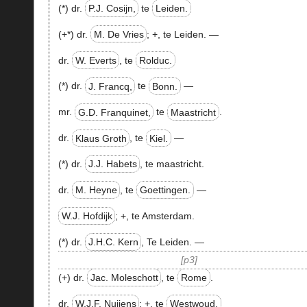
(*) dr.
P.J. Cosijn,
te
Leiden.
(+*) dr.
M. De Vries
;
+
, te Leiden. —
dr.
W. Everts
, te
Rolduc.
(*) dr.
J. Francq,
te
Bonn.
—
mr.
G.D. Franquinet,
te
Maastricht
.
dr.
Klaus Groth
, te
Kiel.
—
(*) dr.
J.J. Habets
, te maastricht.
dr.
M. Heyne
, te
Goettingen.
—
W.J. Hofdijk
;
+
, te Amsterdam.
(*) dr.
J.H.C. Kern
, Te Leiden. —
p3
(+) dr.
Jac. Moleschott
, te
Rome
.
dr.
W.J.F. Nuijens
;
+
, te
Westwoud.