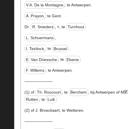
V.A. De la Montagne
, te Antwerpen.
A. Prayon,
te Gent.
Dr.
R. Snieders
,
+
, te
Turnhout
.
L. Schuermans
,
I. Teirlinck,
te
Brussel
.
E. Van Driessche
, te
Elsene
.
F. Willems
, te Antwerpen.
———————
gr
(1) of
Th. Roucourt
, te
Berchem
, bij Antwerpen of M
Rutten
, te
Luik
.
(2) of J. Broeckaert, te Wetteren.
———————