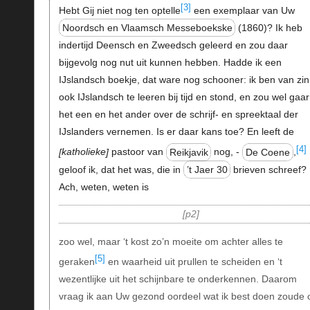
[3]
Hebt Gij niet nog ten optelle
een exemplaar van Uw
Noordsch en Vlaamsch Messeboekske
(1860)? Ik heb
indertijd Deensch en Zweedsch geleerd en zou daar
bijgevolg nog nut uit kunnen hebben. Hadde ik een
IJslandsch boekje, dat ware nog schooner: ik ben van zin
ook IJslandsch te leeren bij tijd en stond, en zou wel gaa
het een en het ander over de schrijf- en spreektaal der
IJslanders vernemen. Is er daar kans toe? En leeft de
[4]
katholieke
pastoor van
Reikjavik
nog, -
De Coene
,
geloof ik, dat het was, die in
’t Jaer 30
brieven schreef?
Ach, weten, weten is
p2
zoo wel, maar ‘t kost zo’n moeite om achter alles te
[5]
geraken
en waarheid uit prullen te scheiden en ‘t
wezentlijke uit het schijnbare te onderkennen. Daarom
vraag ik aan Uw gezond oordeel wat ik best doen zoude