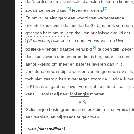
de Noordsche en IJslandsche
dialecten
te leeren kennen
[6]
[7]
zooals ze metterdaad
leven en roeren.
En om nu te eindigen: een woord van welgemeende
erkentelijkheid voor de moeite die Gij U, naar ik verneem,
gegeven hebt om mij den titel van briefwisselend lid der
Vlaamsche
Academie
te doen verwerven, en Uwe
[8]
politieke vrienden daartoe behulpig
te doen zijn. Zeker,
die plaats kwam aan anderen dan ik toe; maar ’t is eene
aanprikkeling om meer en beter te leveren dan in ’t
verledene en waardig te worden van hetgeen waarvan ik
toch niet waardig ben in het tegenwoordige. Hadde ik ma
tijd! En alzoo gaat het leven voorbij al trachtend naar tijd 
kans …. totdat wij naar
Mollengijs
moeten.
p3
Gelief mijne beste groetenissen, ook die
mijner vrouw
, 
aanvaarden, en mij steeds te gelooven
Uwen
dienstwilligen