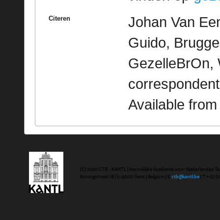
Johan Van Een
Citeren
Guido, Brugge 
GezelleBrOn, 
correspondent
Available fro
(C) 2020 CTB - KANTL | Koninklijke Academie voor Nederlandse Ta
Koningstraat 18 | b-9000 Gent | Belgium | E
ctb@kantl.be
| T +32 (0