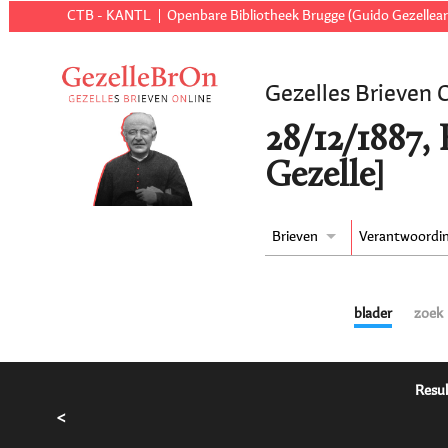
CTB - KANTL
Openbare Bibliotheek Brugge (Guido Gezellear
Gezelles Brieven 
28/12/1887,
Gezelle]
Brieven
Verantwoordi
blader
zoek
Resul
<