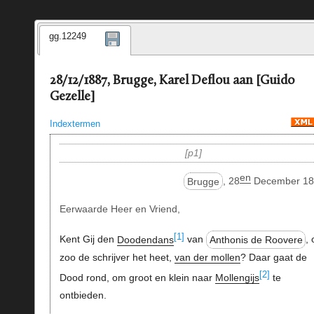
gg.12249
28/12/1887, Brugge, Karel Deflou aan [Guido
Gezelle]
Indextermen
p1
en
Brugge
, 28
December 18
Eerwaarde Heer en Vriend,
[1]
Kent Gij den
Doodendans
van
Anthonis de Roovere
, 
zoo de schrijver het heet,
van der mollen
? Daar gaat de
[2]
Dood rond, om groot en klein naar
Mollengijs
te
ontbieden.