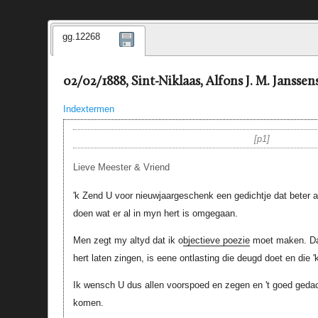
gg.12268
02/02/1888, Sint-Niklaas, Alfons J. M. Janssen
Indextermen
p1
Lieve Meester & Vriend
'k Zend U voor nieuwjaargeschenk een gedichtje dat beter a
doen wat er al in myn hert is omgegaan.
Men zegt my altyd dat ik o
bjectieve poezie
moet maken. Daa
hert laten zingen, is eene ontlasting die deugd doet en die 
Ik wensch U dus allen voorspoed en zegen en 't goed gedac
komen.