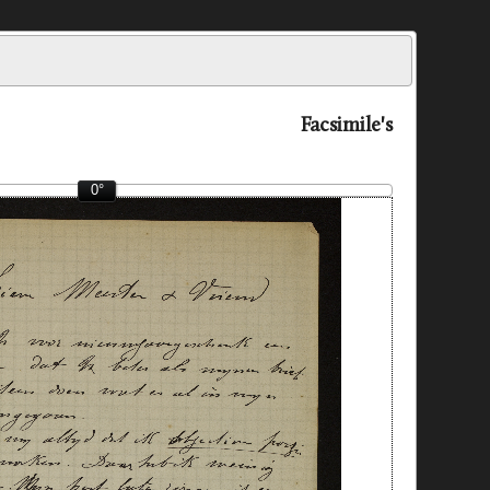
Facsimile's
0°