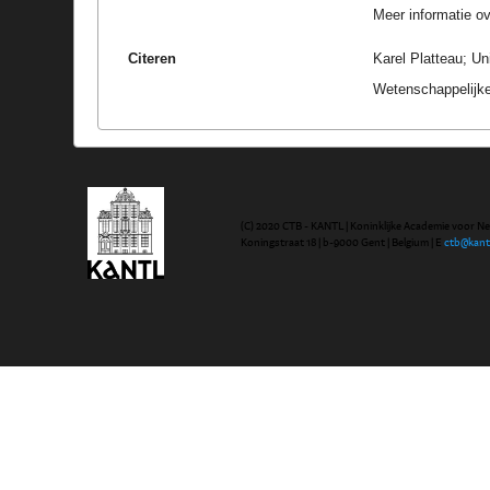
Meer informatie ove
Citeren
Karel Platteau; Un
Wetenschappelijke
(C) 2020 CTB - KANTL | Koninklijke Academie voor N
Koningstraat 18 | b-9000 Gent | Belgium | E
ctb@kant