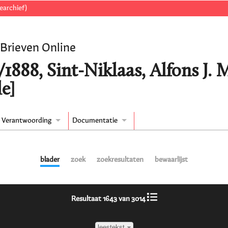
earchief)
 Brieven Online
1888, Sint-Niklaas, Alfons J. 
e]
Verantwoording
Documentatie
blader
zoek
zoekresultaten
bewaarlijst
Resultaat 1643 van 3014
leestekst