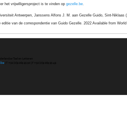
r het vrijwilligersproject is te vinden op
gezelle.be
.
iversiteit Antwerpen, Janssens Alfons J. M. aan Gezelle Guido, Sint-Niklaas (
 editie van de correspondentie van Guido Gezelle. 2022 Available from Wor
ederlandse Taal en Letteren
l.be
| T +32 (0)9 265 93 50 | F +32 (0)9 265 93 49