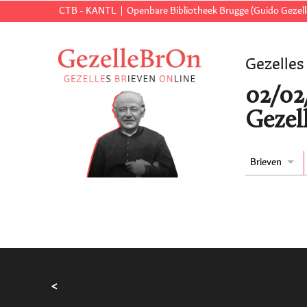
CTB - KANTL
Openbare Bibliotheek Brugge (Guido Gezell
Gezelles
02/02/
Gezell
Brieven
<