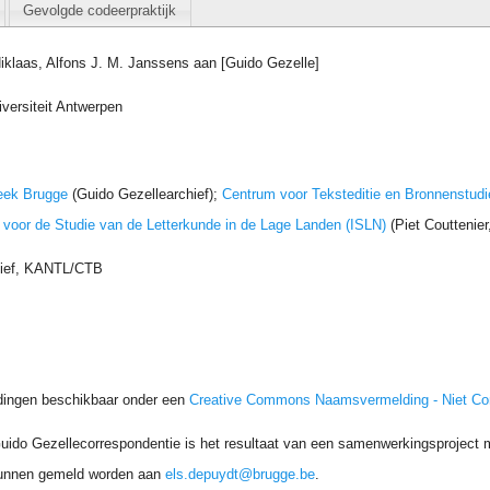
Gevolgde codeerpraktijk
Niklaas, Alfons J. M. Janssens aan [Guido Gezelle]
iversiteit Antwerpen
eek Brugge
(Guido Gezellearchief);
Centrum voor Teksteditie en Bronnenstudi
t voor de Studie van de Letterkunde in de Lage Landen (ISLN)
(Piet Couttenie
hief, KANTL/CTB
dingen beschikbaar onder een
Creative Commons Naamsvermelding - Niet C
uido Gezellecorrespondentie is het resultaat van een samenwerkingsproject me
unnen gemeld worden aan
els.depuydt@brugge.be
.