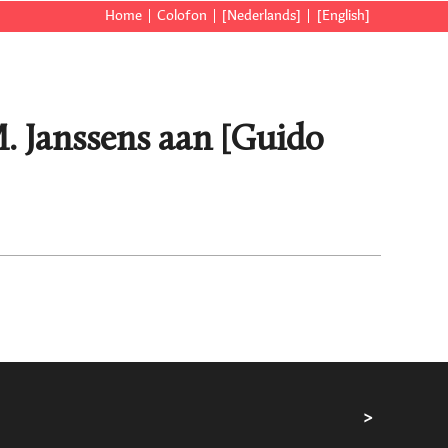
Home
Colofon
[Nederlands]
[English]
M. Janssens aan [Guido
>