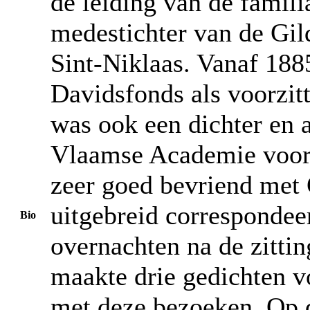
de leiding van de famili
medestichter van de Gi
Sint-Niklaas. Vanaf 1885
Davidsfonds als voorzitt
was ook een dichter en a
Vlaamse Academie voor 
zeer goed bevriend met 
uitgebreid correspondeer
Bio
overnachten na de zitti
maakte drie gedichten v
met deze bezoeken. Op de