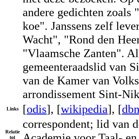
andere gedichten zoals "
koe". Janssens zelf lev
Wacht", "Rond den Heerd
"Vlaamsche Zanten". Als
gemeenteraadslid van Si
van de Kamer van Volks
arrondissement Sint-Nik
[
odis
], [
wikipedia
], [
dbn
Links
correspondent; lid van 
Relatie
Academie voor Taal- en
tot