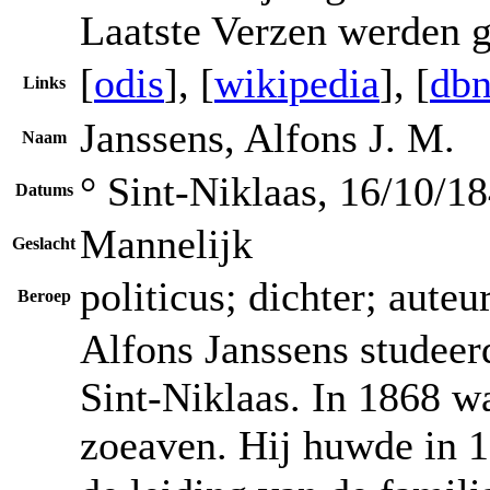
Laatste Verzen werden g
[
odis
], [
wikipedia
], [
dbn
Links
Janssens, Alfons J. M.
Naam
° Sint-Niklaas, 16/10/1
Datums
Mannelijk
Geslacht
politicus; dichter; auteu
Beroep
Alfons Janssens studeer
Sint-Niklaas. In 1868 wa
zoeaven. Hij huwde in 