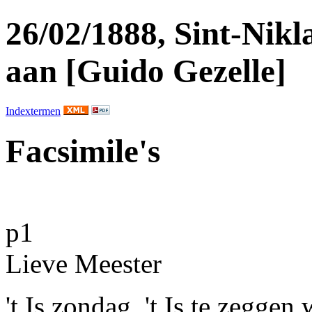
26/02/1888, Sint-Nikl
aan [Guido Gezelle]
Indextermen
Facsimile's
p1
Lieve Meester
't Is zondag. 't Is te zeggen