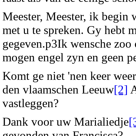
Meester, Meester, ik begin 
met u te spreken. Gy hebt 
gegeven.
p3
Ik wensche zoo 
mogen engel zyn en geen p
Komt ge niet 'nen keer wee
den vlaamschen Leeuw
[2]
A
vastleggen?
Dank voor uw
Marialiedje
[
gevonden van Francisca?