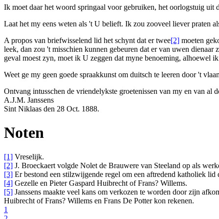
Ik moet daar het woord
springaal
voor gebruiken, het oorlogstuig uit d
Laat het my eens weten als 't U belieft. Ik zou zooveel liever praten 
A propos
van briefwisselend lid het schynt dat er twee
[2]
moeten geko
leek, dan zou 't misschien kunnen gebeuren dat er van uwen dienaar 
geval moest zyn, moet ik U zeggen dat myne benoeming, alhoewel ik e
Weet ge my geen goede spraakkunst om duitsch te leeren door 't vlaam
Ontvang intusschen de vriendelykste groetenissen van my en van al 
A.J.M. Janssens
Sint Niklaas
den 28 Oct. 1888.
Noten
[1]
Vreselijk.
[2]
J. Broeckaert volgde Nolet de Brauwere van Steeland op als werke
[3]
Er bestond een stilzwijgende regel om een aftredend katholiek lid 
[4]
Gezelle en Pieter Gaspard Huibrecht of Frans? Willems.
[5]
Janssens maakte veel kans om verkozen te worden door zijn afkomst
Huibrecht of Frans? Willems en Frans De Potter kon rekenen.
1
2