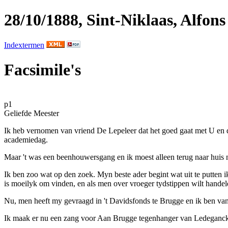
28/10/1888, Sint-Niklaas, Alfons
Indextermen
Facsimile's
p1
Geliefde Meester
Ik heb vernomen van vriend
De Lepeleer
dat het goed gaat met U en 
academiedag.
Maar 't was een beenhouwersgang en ik moest alleen terug naar huis n
Ik ben zoo wat op den zoek. Myn beste ader begint wat uit te putten 
is moeilyk om vinden, en als men over vroeger tydstippen wilt hande
Nu, men heeft my gevraagd in 't
Davidsfonds te Brugge
en ik ben va
Ik maak er nu een zang voor
Aan Brugge
tegenhanger van
Ledeganc