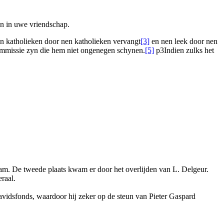
ven in uwe vriendschap.
n katholieken door nen katholieken vervangt
[3]
en nen leek door nen
ommissie zyn die hem niet ongenegen schynen.
[5]
p3
Indien zulks het
wam. De tweede plaats kwam er door het overlijden van L. Delgeur.
raal.
Davidsfonds, waardoor hij zeker op de steun van Pieter Gaspard