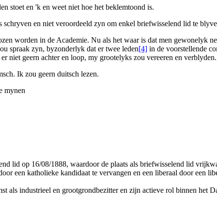
en stoet en 'k en weet niet hoe het beklemtoond is.
als schryven en niet veroordeeld zyn om enkel briefwisselend lid te bly
zen worden in de
Academie.
Nu als het waar is dat men gewonelyk ne
zou spraak zyn, byzonderlyk dat er twee leden
[4]
in de voorstellende c
r niet geern achter en loop, my grootelyks zou vereeren en verblyden.
sch. Ik zou geern duitsch lezen.
de mynen
nd lid op 16/08/1888, waardoor de plaats als briefwisselend lid vrijk
door een katholieke kandidaat te vervangen en een liberaal door een libe
 als industrieel en grootgrondbezitter en zijn actieve rol binnen het 