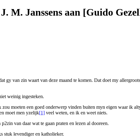
 J. M. Janssens aan [Guido Gezel
dat gy van zin waart van deze maand te komen. Dat doet my allergrootst
iet weinig ingesteken.
ik zou moeten een goed onderwerp vinden buiten myn eigen waar ik alty
len moet men yzelijk
[1]
veel weten, en ik en weet niets.
n
p2
zin van daar wat te gaan praten en lezen al dooreen.
ks
stuk levendiger en katholieker.