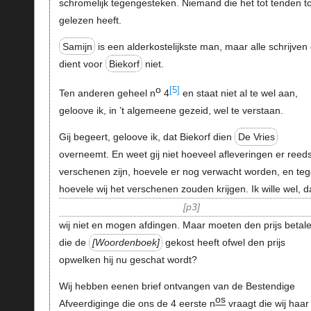
schromelijk tegengesteken. Niemand die het tot tenden t
gelezen heeft.
Samijn
is een alderkostelijkste man, maar alle schrijven
dient voor
Biekorf
niet.
o
[5]
Ten anderen geheel n
4
en staat niet al te wel aan,
geloove ik, in ’t algemeene gezeid, wel te verstaan.
Gij begeert, geloove ik, dat Biekorf dien
De Vries
overneemt. En weet gij niet hoeveel afleveringen er reed
verschenen zijn, hoevele er nog verwacht worden, en te
hoevele wij het verschenen zouden krijgen. Ik wille wel, d
p3
wij niet en mogen afdingen. Maar moeten den prijs betal
die de
Woordenboek
gekost heeft ofwel den prijs
opwelken hij nu geschat wordt?
Wij hebben eenen brief ontvangen van de Bestendige
os
Afveerdiginge die ons de 4 eerste n
vraagt die wij haar