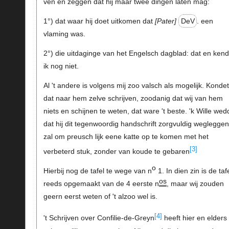
ven en zeggen dat hij maar twee dingen laten mag:
1°) dat waar hij doet uitkomen dat
Pater
DeV
. een
vlaming was.
2°) die uitdaginge van het Engelsch dagblad: dat en ken
ik nog niet.
Al 't andere is volgens mij zoo valsch als mogelijk. Kondet 
dat naar hem zelve schrijven, zoodanig dat wij van hem
niets en schijnen te weten, dat ware 't beste. 'k Wille we
dat hij dit tegenwoordig handschrift zorgvuldig wegleggen
zal om preusch lijk eene katte op te komen met het
[3]
verbeterd stuk, zonder van koude te gebaren
o
Hierbij nog de tafel te wege van n
1. In dien zin is de taf
os
reeds opgemaakt van de 4 eerste n
, maar wij zouden
geern eerst weten of 't alzoo wel is.
[4]
't Schrijven over Confilie-de-Greyn
heeft hier en elders