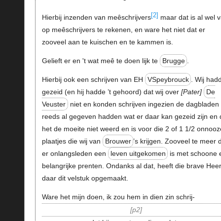
[2]
Hierbij inzenden van meêschrijvers
maar dat is al wel 
op meêschrijvers te rekenen, en ware het niet dat er
zooveel aan te kuischen en te kammen is.
Gelieft er en 't wat meê te doen lijk te
Brugge
.
Hierbij ook een schrijven van EH
VSpeybrouck
. Wij had
gezeid (en hij hadde ’t gehoord) dat wij over
Pater
De
Veuster
niet en konden schrijven ingezien de dagbladen
reeds al gegeven hadden wat er daar kan gezeid zijn en 
het de moeite niet weerd en is voor die 2 of 1 1/2 onnooz
plaatjes die wij van
Brouwer
’s krijgen. Zooveel te meer 
er onlangsleden een
leven uitgekomen
is met schoone 
belangrijke prenten. Ondanks al dat, heeft die brave Hee
daar dit velstuk opgemaakt.
Ware het mijn doen, ik zou hem in dien zin schrij-
p2