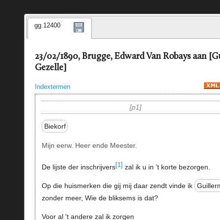
gg.12400
23/02/1890, Brugge, Edward Van Robays aan [G
Gezelle]
Indextermen
p1
Biekorf
Mijn eerw. Heer ende Meester.
[1]
De lijste der inschrijvers
zal ik u in ’t korte bezorgen.
Op die huismerken die gij mij daar zendt vinde ik
Guiller
zonder meer, Wie de bliksems is dat?
Voor al 't andere zal ik zorgen