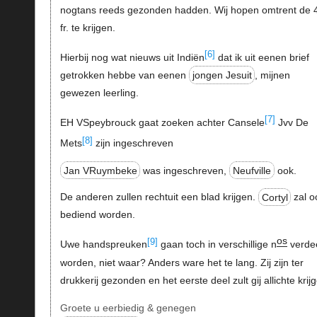
nogtans reeds gezonden hadden. Wij hopen omtrent de 
fr. te krijgen.
[6]
Hierbij nog wat nieuws uit Indiën
dat ik uit eenen brief
getrokken hebbe van eenen
jongen Jesuit
, mijnen
gewezen leerling.
[7]
EH VSpeybrouck gaat zoeken achter Cansele
Jvv De
[8]
Mets
zijn ingeschreven
Jan VRuymbeke
was ingeschreven,
Neufville
ook.
De anderen zullen rechtuit een blad krijgen.
Cortyl
zal o
bediend worden.
os
[9]
Uwe handspreuken
gaan toch in verschillige n
verde
worden, niet waar? Anders ware het te lang. Zij zijn ter
drukkerij gezonden en het eerste deel zult gij allichte krij
Groete u eerbiedig & genegen