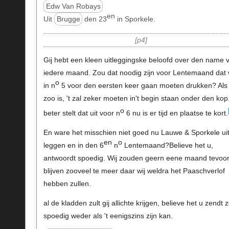
Edw Van Robays
en
Uit
Brugge
den 23
in Sporkele.
p4
Gij hebt een kleen uitleggingske beloofd over den name 
iedere maand. Zou dat noodig zijn voor Lentemaand dat 
o
in n
5 voor den eersten keer gaan moeten drukken? Als 
zoo is, 't zal zeker moeten in't begin staan onder den kop.
o
beter stelt dat uit voor n
6 nu is er tijd en plaatse te kort.
En ware het misschien niet goed nu Lauwe & Sporkele uit
en
o
leggen en in den 6
n
Lentemaand?Believe het u,
antwoordt spoedig. Wij zouden geern eene maand tevoo
blijven zooveel te meer daar wij weldra het Paaschverlof
hebben zullen.
al de kladden zult gij allichte krijgen, believe het u zendt 
spoedig weder als 't eenigszins zijn kan.