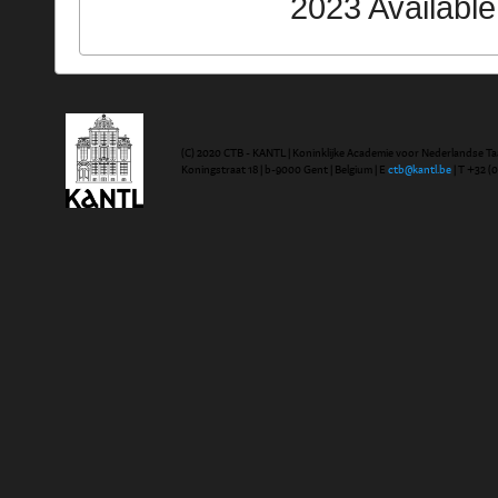
2023 Availabl
(C) 2020 CTB - KANTL | Koninklijke Academie voor Nederlandse Ta
Koningstraat 18 | b-9000 Gent | Belgium | E
ctb@kantl.be
| T +32 (0