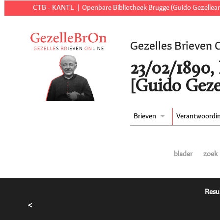
CTB - KANTL
Openbare Bibliotheek Brugge (Guido Gezellear
Gezelles Brieven 
23/02/1890,
[Guido Geze
Brieven
Verantwoordi
blader
zoek
Resu
<