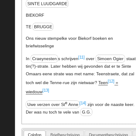
SINTE LUUDGARDE
BIEKORF
TE
BRUGGE
Ons nieuw stempelke voor Biekorf boeken en
briefwisselinge
[11]
In
Craeynesten
s schrijven
over
Simoen Ogier
staat
tin(?)-strate. Later hebben wij gevonden dat er te Sinte
Omaars eene strate was met name: Teenstraete, dat zal
[12]
toch wel die Tenne-rue zijn nietwaar?
Teen
=
[13]
wiedouw
e
[14]
Uwe verzen over St
Anne
zijn voor de naaste keer.
Der was nu toch te vele van
G.G.
Colofon
Briefbeschrijving
Documentbeschrijving