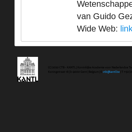
Wetenschappeli
van Guido Geze
Wide Web:
lin
(C) 2020 CTB - KANTL | Koninklijke Academie voor Nederlandse Ta
Koningstraat 18 | b-9000 Gent | Belgium | E
ctb@kantl.be
| T +32 (0