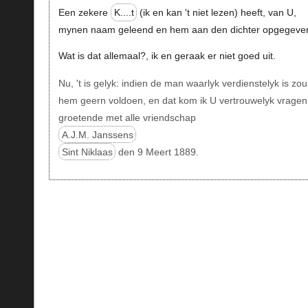
Een zekere
K....t
(ik en kan 't niet lezen) heeft, van U,
mynen naam geleend en hem aan den dichter opgegeve
Wat is dat allemaal?, ik en geraak er niet goed uit.
Nu, 't is gelyk: indien de man waarlyk verdienstelyk is zou
hem geern voldoen, en dat kom ik U vertrouwelyk vragen
groetende met alle vriendschap
A.J.M. Janssens
Sint Niklaas
den 9 Meert 1889.