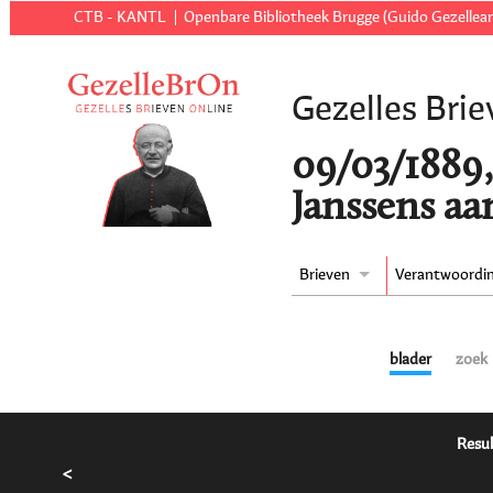
CTB - KANTL
Openbare Bibliotheek Brugge (Guido Gezellear
Gezelles Brie
09/03/1889,
Janssens aa
Brieven
Verantwoordi
blader
zoek
Resul
<