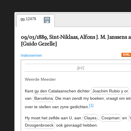
gg.12479
09/03/1889, Sint-Niklaas, Alfons J. M. Janssens 
[Guido Gezelle]
Indextermen
p1
Weerde Meester
Kent gy den Catalaanschen dichter
Joachim Rubio y or
van
Barcelona
Die man zendt my boeken, vraagt om iet
[1]
over te stellen van zyne gedichten.
Hy moet het zelfde aan U, aan
Clayes
,
Coopman
en
Droogenbroeck
ook gevraagd hebben.