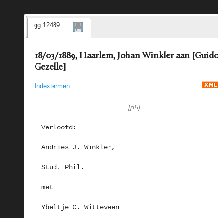
gg.12489
18/03/1889, Haarlem, Johan Winkler aan [Guid
Gezelle]
Indextermen
p5
Verloofd:
Andries J. Winkler,
Stud. Phil.
met
Ybeltje C. Witteveen