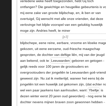
verledene weke heeft toegezonden, hebt Gij toch
ontfangen? Die gewichtige en heugelike gebeurtenis is v
mij eene zake van groote blijdschap, en, ik ben er van
overtuigd, Gij wenscht met alle onze vrienden, dat deze
verlovinge het blijde voorspel van een gelukkig huwelijk
moge zijn. Andries heeft, te miner
p3
blijdschepe, eene reine, eerbare, vroome en kloeke mag
gekozen, uit eene eerzame, oud-friesche maagschap
gesproten, de dochter van deftige liên, mij van der jeugd
aan bekend, ook te
Leeuwarden
geboren en getogen -
gelijk reeds voor 100 jaren de grootouders en
overgrootouders der jongeliên te Leeuwarden goê-vrien
geweest zijn. Nu zal ik mettertijd, waneer het eens bij de
jongeliên tot een huwelijk zal gekomen zijn, (dat echter n
wel een paar jaarkens kan aanhouden, want
Ybeltje
is
dezen winter eerst 20 jaren oud geworden) - nog eene li
dochter nevens mijnen braven zoon gewonnen hebben - 