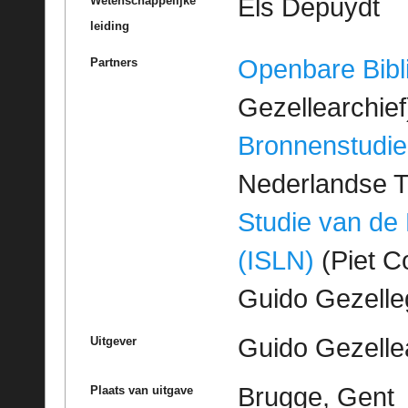
Els Depuydt
Wetenschappelijke
leiding
Openbare Bibl
Partners
Gezellearchief
Bronnenstudie
Nederlandse T
Studie van de
(ISLN)
(Piet Co
Guido Gezell
Guido Gezelle
Uitgever
Brugge, Gent
Plaats van uitgave