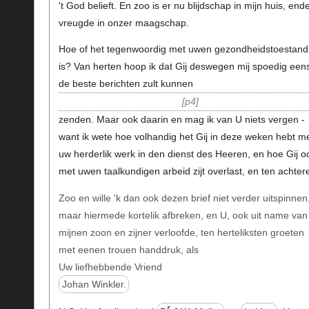
't God belieft. En zoo is er nu blijdschap in mijn huis, end
vreugde in onzer maagschap.
Hoe of het tegenwoordig met uwen gezondheidstoestand
is? Van herten hoop ik dat Gij deswegen mij spoedig een
de beste berichten zult kunnen
p4
zenden. Maar ook daarin en mag ik van U niets vergen -
want ik wete hoe volhandig het Gij in deze weken hebt m
uw herderlik werk in den dienst des Heeren, en hoe Gij o
met uwen taalkundigen arbeid zijt overlast, en ten achter
Zoo en wille 'k dan ook dezen brief niet verder uitspinnen
maar hiermede kortelik afbreken, en U, ook uit name van
mijnen zoon en zijner verloofde, ten herteliksten groeten
met eenen trouen handdruk, als
Uw liefhebbende Vriend
Johan Winkler.
r