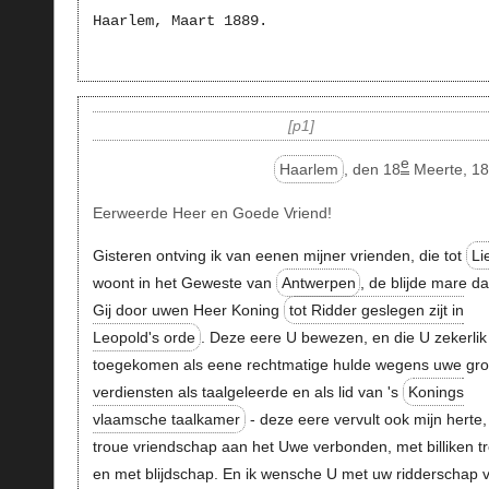
Haarlem, Maart 1889.
p1
e
Haarlem
, den 18
Meerte, 18
Eerweerde Heer en Goede Vriend!
Gisteren ontving ik van eenen mijner vrienden, die tot
Li
woont in het Geweste van
Antwerpen
, de blijde mare da
Gij door uwen Heer Koning
tot Ridder geslegen zijt in
Leopold's orde
. Deze eere U bewezen, en die U zekerlik 
toegekomen als eene rechtmatige hulde wegens uwe gro
verdiensten als taalgeleerde en als lid van 's
Konings
vlaamsche taalkamer
- deze eere vervult ook mijn herte,
troue vriendschap aan het Uwe verbonden, met billiken tr
en met blijdschap. En ik wensche U met uw ridderschap 