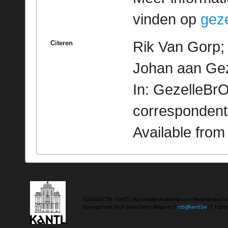
vinden op
geze
Rik Van Gorp; 
Citeren
Johan aan Gez
In: GezelleBrO
correspondent
Available fro
(C) 2020 CTB - KANTL | Koninklijke Academie voor Nederlandse Ta
Koningstraat 18 | b-9000 Gent | Belgium | E
ctb@kantl.be
| T +32 (0