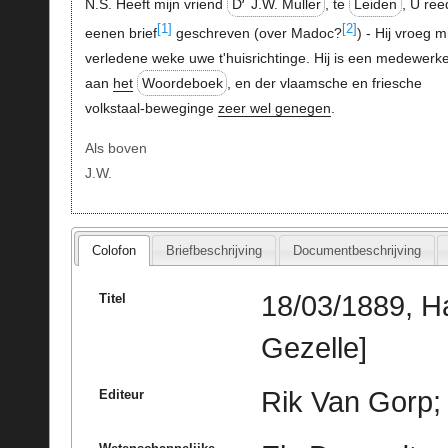
N.S. Heeft mijn vriend
D
J.W. Muller
, te
Leiden
, U ree
[1]
[2]
eenen brief
geschreven (over Madoc?
) - Hij vroeg mi
verledene weke uwe t'huisrichtinge. Hij is een medewerk
aan
het
Woordeboek
, en der vlaamsche en friesche
volkstaal-beweginge
zeer wel genegen
.
Als boven
J.W.
Colofon
Briefbeschrijving
Documentbeschrijving
18/03/1889, H
Titel
Gezelle]
Rik Van Gorp; 
Editeur