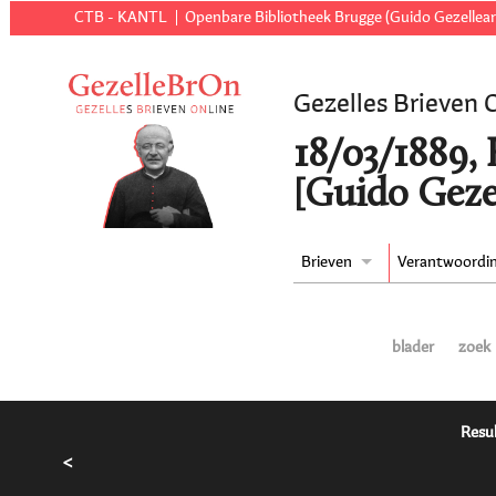
CTB - KANTL
Openbare Bibliotheek Brugge (Guido Gezellear
Gezelles Brieven 
18/03/1889,
[Guido Geze
Brieven
Verantwoordi
blader
zoek
Resul
<