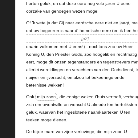
herten geluk, en dat deze eere nog vele jaren U eene
oorzake van genoegen wezen moge!
O! 'k wete ja dat Gij naar eerdsche eere niet en jaagt, ma
dat uw begeeren is naar d' hemelsche eere (en ik ben he
p2
daarin volkomen met U eens!) - nochtans zoo uw Heer
Koning U, den Priester Gods, zoo hoogelik en rechtmatig
eert, moge dit onzen tegenstanders en tegenstrevers me
allerlei wereldlingen en verachters van den Godsdienst, t
naijver en ijverzucht, en alzoo tot bekeeringe ende
beternisse wekken!
Ook
mijn zoon
, die eenige weken t'huis vertoeft, verheu
zich om uwentwille en wenscht U almede ten herteliksten
geluk, waarvan het ingeslotene naamkaarteken U ten
teeken moge dienen.
De blijde mare van zijne verlovinge, die mijn zoon U