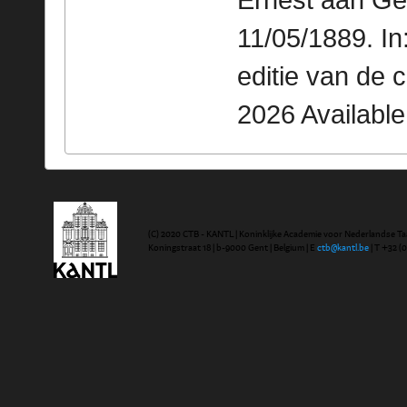
Ernest aan Ge
11/05/1889. I
editie van de 
2026 Availabl
(C) 2020 CTB - KANTL | Koninklijke Academie voor Nederlandse Ta
Koningstraat 18 | b-9000 Gent | Belgium | E
ctb@kantl.be
| T +32 (0