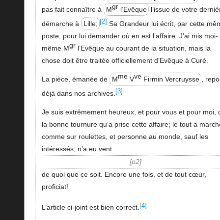
gr
pas fait connaître à
M
l’Evêque
l’issue de votre derniè
[2]
démarche à
Lille;
Sa Grandeur lui écrit, par cette m
poste, pour lui demander où en est l’affaire. J’ai mis moi-
gr
même M
l’Evêque au courant de la situation, mais la
chose doit être traitée officiellement d’Evêque à Curé.
me
ve
La pièce, émanée de
M
V
Firmin Vercruysse
, rep
[3]
déjà dans nos archives.
Je suis extrêmement heureux, et pour vous et pour moi, 
la bonne tournure qu’a prise cette affaire; le tout a march
comme sur roulettes, et personne au monde, sauf les
intéressés, n’a eu vent
p2
de quoi que ce soit. Encore une fois, et de tout cœur,
proficiat!
[4]
L’article ci-joint est bien correct.