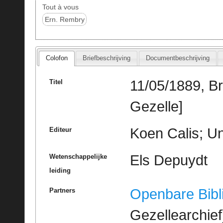
Tout à vous
Ern. Rembry
Colofon
Briefbeschrijving
Documentbeschrijving
11/05/1889, B
Titel
Gezelle]
Koen Calis; Un
Editeur
Els Depuydt
Wetenschappelijke
leiding
Openbare Bibl
Partners
Gezellearchief