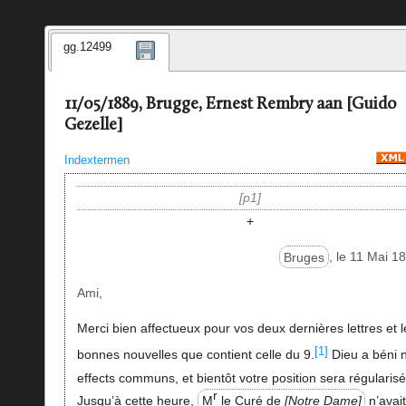
gg.12499
11/05/1889, Brugge, Ernest Rembry aan [Guido
Gezelle]
Indextermen
p1
+
Bruges
, le 11 Mai 1
Ami,
Merci bien affectueux pour vos deux dernières lettres et l
[1]
bonnes nouvelles que contient celle du 9.
Dieu a béni 
effects communs, et bientôt votre position sera régularisé
r
Jusqu’à cette heure,
M
le Curé de
Notre Dame
n’avai