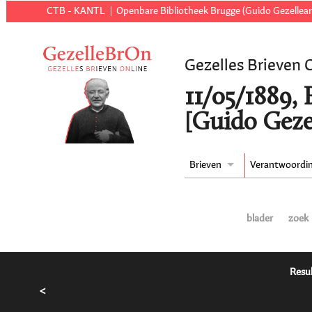
CTB - KANTL
Openbare Bibliotheek Brugge (Guido Gezellear
Gezelles Brieven 
11/05/1889,
[Guido Geze
Brieven
Verantwoordi
blader
zoek
Resul
<