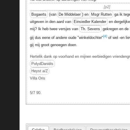
p2
Bogaerts
(van
De Middelaer
) en
Msgr Rutten
ga ik te
uitgeven in den aard van
Einsiedler Kalender
en dergelijke
mij? Ik heb twee versjes van
Th. Sevens
gekregen en de b
[4]
gij dus eene of andere oude "winkeldochter"
of wel -en lie
gij mij groot genoegen doen.
Hertelik dank op voorhand en mijnen eerbiedigen vriendeng
PolydDaniëls
Heyst a/Z
Villa Oris
5/7 90.