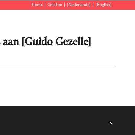
Home
Colofon
[Nederlands]
[English]
 aan [Guido Gezelle]
>