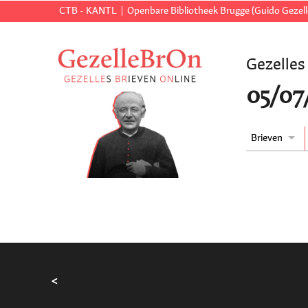
CTB - KANTL
Openbare Bibliotheek Brugge (Guido Gezell
Gezelles
05/07
Brieven
<