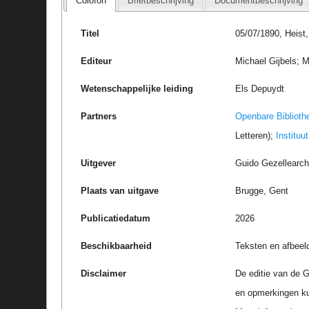
Colofon
Briefbeschrijving
Documentbeschrijving
Titel
05/07/1890, Heist
Editeur
Michael Gijbels; M
Wetenschappelijke leiding
Els Depuydt
Partners
Openbare Biblioth
Letteren);
Instituu
Uitgever
Guido Gezellearc
Plaats van uitgave
Brugge, Gent
Publicatiedatum
2026
Beschikbaarheid
Teksten en afbeel
Disclaimer
De editie van de G
en opmerkingen k