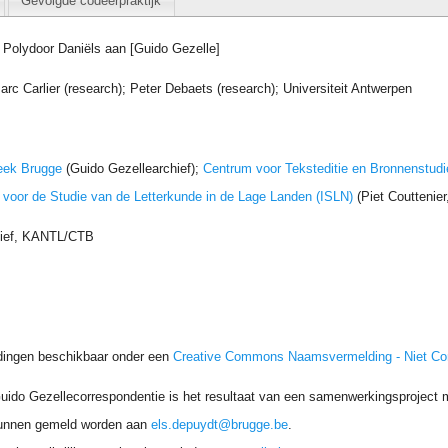
Gevolgde codeerpraktijk
, Polydoor Daniëls aan [Guido Gezelle]
arc Carlier (research); Peter Debaets (research); Universiteit Antwerpen
eek Brugge
(Guido Gezellearchief);
Centrum voor Teksteditie en Bronnenstudi
t voor de Studie van de Letterkunde in de Lage Landen (ISLN)
(Piet Couttenie
hief, KANTL/CTB
dingen beschikbaar onder een
Creative Commons Naamsvermelding - Niet C
uido Gezellecorrespondentie is het resultaat van een samenwerkingsproject me
unnen gemeld worden aan
els.depuydt@brugge.be
.