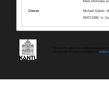
Meer informatie ove
Citeren
Michael Gijbels; M
05/07/1890. In: G
(C) 2020 CTB - KANTL | Koninklijke Academie voor N
Koningstraat 18 | b-9000 Gent | Belgium | E
ctb@kant