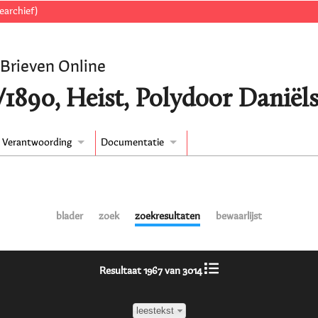
earchief)
 Brieven Online
/1890, Heist, Polydoor Daniëls
Verantwoording
Documentatie
blader
zoek
zoekresultaten
bewaarlijst
Resultaat 1967 van 3014
leestekst