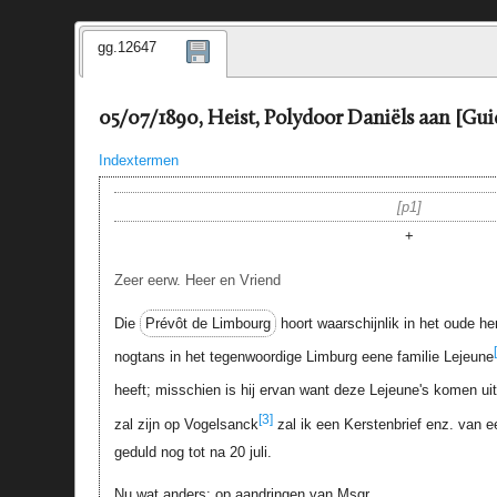
gg.12647
05/07/1890, Heist, Polydoor Daniëls aan [Gui
Indextermen
p1
+
Zeer eerw. Heer en Vriend
Die
Prévôt de Limbourg
hoort waarschijnlik in het oude h
nogtans in het tegenwoordige Limburg eene familie Lejeune
heeft; misschien is hij ervan want deze Lejeune's komen uit
[3]
zal zijn op Vogelsanck
zal ik een Kerstenbrief enz. van e
geduld nog tot na 20 juli.
Nu wat anders: op aandringen van Msgr