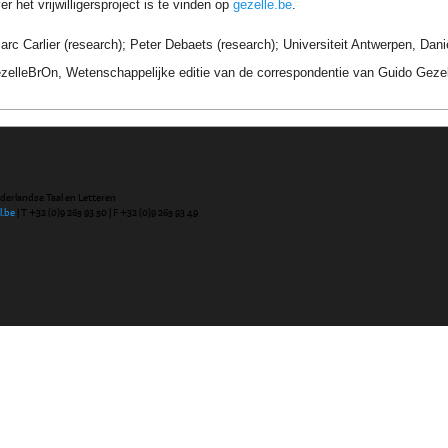
r het vrijwilligersproject is te vinden op
gezelle.be
.
arc Carlier (research); Peter Debaets (research); Universiteit Antwerpen, Dan
ezelleBrOn, Wetenschappelijke editie van de correspondentie van Guido Geze
ederlandse Taal en Letteren
l.be
| T +32 (0)9 265 93 50 | F +32 (0)9 265 93 49