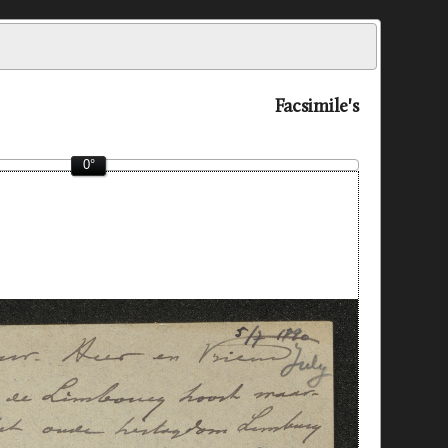
Facsimile's
0°