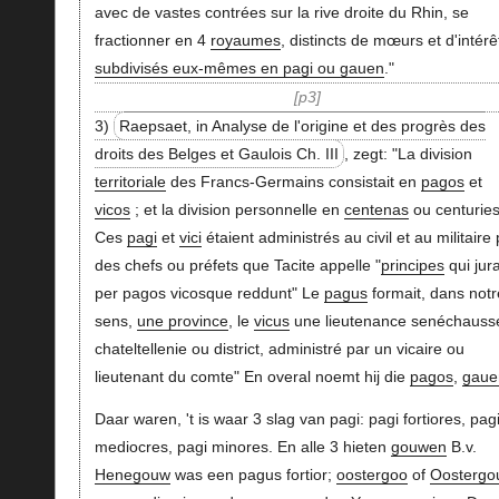
avec de vastes contrées sur la rive droite du Rhin, se
fractionner en 4
royaumes
, distincts de mœurs et d'intérê
subdivisés eux-mêmes en pagi ou gauen
."
p3
3)
Raepsaet, in Analyse de l'origine et des progrès des
droits des Belges et Gaulois Ch. III
, zegt: "La division
territoriale
des Francs-Germains consistait en
pagos
et
vicos
; et la division personnelle en
centenas
ou centuries
Ces
pagi
et
vici
étaient administrés au civil et au militaire 
des chefs ou préfets que Tacite appelle "
principes
qui jur
per pagos vicosque reddunt" Le
pagus
formait, dans notr
sens,
une province
, le
vicus
une lieutenance senéchauss
chateltellenie ou district, administré par un vicaire ou
lieutenant du comte" En overal noemt hij die
pagos
,
gaue
Daar waren, 't is waar 3 slag van pagi: pagi fortiores, pag
mediocres, pagi minores. En alle 3 hieten
gouwen
B.v.
Henegouw
was een pagus fortior;
oostergoo
of
Oostergo