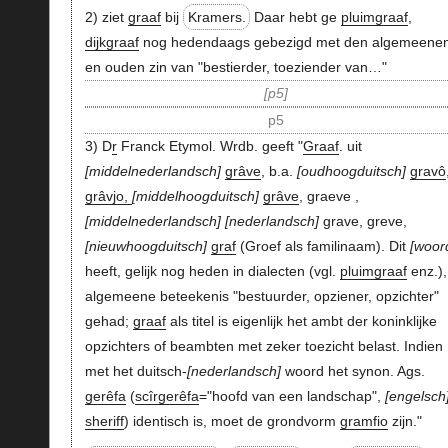
2) ziet
graaf
bij
Kramers.
Daar hebt ge
pluimgraaf
,
dijkgraaf
nog hedendaags gebezigd met den algemeene
en ouden zin van "bestierder, toeziender van…"
p5
p5
3) D
r
Franck Etymol. Wrdb. geeft "
Graaf
. uit
middelnederlandsch
grâve
, b.a.
oudhoogduitsch
gravô
grâvjo,
middelhoogduitsch
grâve
, graeve ,
middelnederlandsch
nederlandsch
grave, greve,
nieuwhoogduitsch
graf
(Groef als familinaam). Dit
woor
heeft, gelijk nog heden in dialecten (vgl.
pluimgraaf
enz.),
algemeene beteekenis "bestuurder, opziener, opzichter"
gehad;
graaf
als titel is eigenlijk het ambt der koninklijke
opzichters of beambten met zeker toezicht belast. Indien
met het duitsch-
nederlandsch
woord het synon. Ags.
gerêfa
(
scîrgerêfa
="hoofd van een landschap",
engelsch
sheriff
) identisch is, moet de grondvorm
gramfio
zijn."