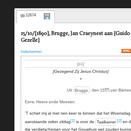
gg.12674
15/10/[1890], Brugge, Jan Craeynest aan [Guido
Gezelle]
Indextermen
p1
Gezegend Zij Jesus Christus
+
en
Uit
Brugge
, den 15
van Bâmes
Eerw. Heere ende Meester,
'T schiet mij al met nen keer te binnen dat het Woensdag
[1]
[2]
aanstaande zeker zitdag
is voor de
Taalkamer
en d
die verdietschingen voor het Gouwhuis wel zouden kunn