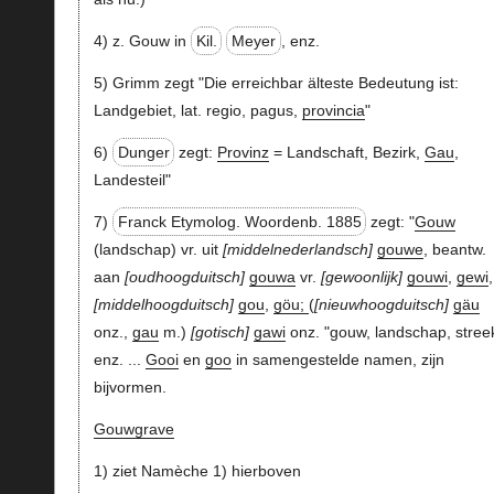
4) z. Gouw in
Kil.
Meyer
, enz.
5) Grimm zegt "Die erreichbar älteste Bedeutung ist:
Landgebiet, lat. regio, pagus,
provincia
"
6)
Dunger
zegt:
Provinz
= Landschaft, Bezirk,
Gau
,
Landesteil"
7)
Franck Etymolog. Woordenb. 1885
zegt: "
Gouw
(landschap) vr. uit
middelnederlandsch
gouwe
, beantw.
aan
oudhoogduitsch
gouwa
vr.
gewoonlijk
gouwi
,
gewi
,
middelhoogduitsch
gou
,
göu;
(
nieuwhoogduitsch
gäu
onz.,
gau
m.)
gotisch
gawi
onz. "gouw, landschap, stree
enz. ...
Gooi
en
goo
in samengestelde namen, zijn
bijvormen.
Gouwgrave
1) ziet Namèche 1) hierboven