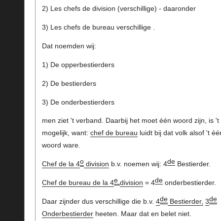
2) Les chefs de division (verschillige) - daaronder
3) Les chefs de bureau verschillige .
Dat noemden wij:
1) De opperbestierders
2) De bestierders
3) De onderbestierders
men ziet 't verband. Daarbij het moet één woord zijn, is 't
mogelijk, want:
chef de bureau
luidt bij dat volk alsof 't éé
woord ware.
o
de
Chef de la 4
division
b.v. noemen wij: 4
Bestierder.
e
de
Chef de bureau de la 4
division
= 4
onderbestierder.
de
de
Daar zijnder dus verschillige die b.v.
4
Bestierder,
3
Onderbestierder
heeten. Maar dat en belet niet.