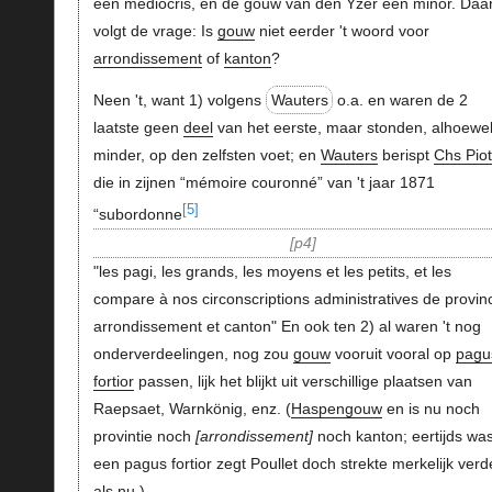
een mediocris, en de gouw van den Yzer een minor. Daar
volgt de vrage: Is
gouw
niet eerder 't woord voor
arrondissement
of
kanton
?
Neen 't, want 1) volgens
Wauters
o.a. en waren de 2
laatste geen
deel
van het eerste, maar stonden, alhoewe
minder, op den zelfsten voet; en
Wauters
berispt
Chs Piot
die in zijnen “mémoire couronné” van 't jaar 1871
[5]
“subordonne
p4
"les pagi, les grands, les moyens et les petits, et les
compare à nos circonscriptions administratives de provin
arrondissement et canton" En ook ten 2) al waren 't nog
onderverdeelingen, nog zou
gouw
vooruit vooral op
pagu
fortior
passen, lijk het blijkt uit verschillige plaatsen van
Raepsaet, Warnkönig, enz. (
Haspengouw
en is nu noch
provintie noch
arrondissement
noch kanton; eertijds was
een pagus fortior zegt Poullet doch strekte merkelijk verd
als nu.)