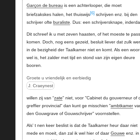
Garçon de bureau
is een achterlooper, die moet
[6]
briefzakskes halen, het thuiswijs
schrijven enz. bij den
schrijver ofte
buraliste
. Dus: een schrijversknape, inderd
Dit schreef ik u met zeven haasten, of het moeste te pas
komen. Doch, nog eens gezeid, besluit liever dat zulk we
in de bezigheid der Taalkamer niet en komt. Als een woo
wel is, het zalder met tijd en stond van zijn eigen deure
booren.
Groete u vriendelijk en eerbiedig
J. Craeynest
willen zij van “
zate
" niet, voor "Cabinet du gouverneur of 
greffier provincial" dan kunt ge misschien "
ambtkamer
va
den Gouwgrave of Gouwschrijver" voornstellen.
Als' t nen keer beslist is dat de Taalkamer heur daar niet
mede en moeit, dan zal ik wel hier of daar
Gouwe
enz. in