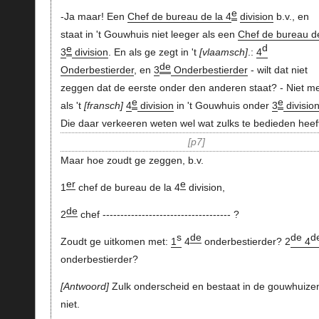
e
-Ja maar! Een
Chef de bureau de la 4
division
b.v., en
staat in 't Gouwhuis niet leeger als een
Chef de bureau de
e
d
3
division
. En als ge zegt in 't
vlaamsch
.:
4
de
Onderbestierder
, en
3
Onderbestierder
- wilt dat niet
zeggen dat de eerste onder den anderen staat? - Niet m
e
e
als 't
fransch
4
division
in 't Gouwhuis onder
3
divisio
Die daar verkeeren weten wel wat zulks te bedieden heef
p7
Maar hoe zoudt ge zeggen, b.v.
er
e
1
chef de bureau de la 4
division,
de
2
chef ------------------------------------ ?
s
de
de
d
Zoudt ge uitkomen met:
1
4
onderbestierder? 2
4
onderbestierder?
Antwoord
Zulk onderscheid en bestaat in de gouwhuize
niet.