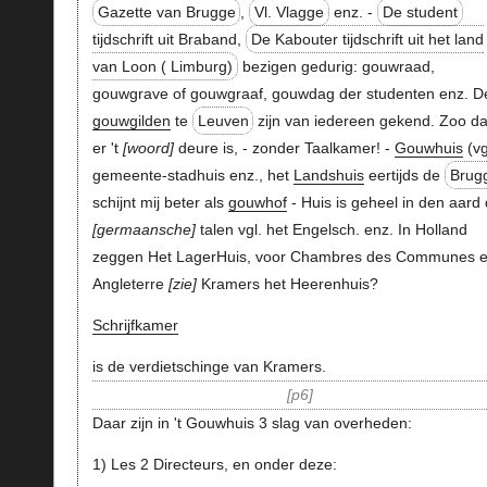
Gazette van Brugge
,
Vl. Vlagge
enz. -
De student
tijdschrift uit Braband,
De Kabouter tijdschrift uit het land
van Loon ( Limburg)
bezigen gedurig: gouwraad,
gouwgrave of gouwgraaf, gouwdag der studenten enz. D
gouwgilden
te
Leuven
zijn van iedereen gekend. Zoo da
er 't
woord
deure is, - zonder Taalkamer! -
Gouwhuis
(vg
gemeente-stadhuis enz., het
Landshuis
eertijds de
Brug
schijnt mij beter als
gouwhof
- Huis is geheel in den aard 
germaansche
talen vgl. het Engelsch. enz. In Holland
zeggen Het LagerHuis, voor Chambres des Communes 
Angleterre
zie
Kramers het Heerenhuis?
Schrijfkamer
is de verdietschinge van Kramers.
p6
Daar zijn in 't Gouwhuis 3 slag van overheden:
1) Les 2 Directeurs, en onder deze: