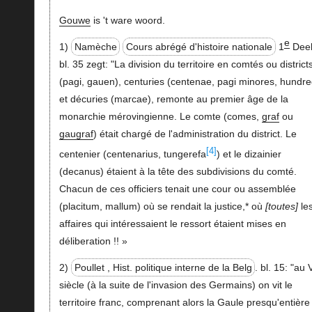
Gouwe
is 't ware woord.
e
1)
Namèche
Cours abrégé d'histoire nationale
1
Dee
bl. 35 zegt: "La division du territoire en comtés ou district
(pagi, gauen), centuries (centenae, pagi minores, hundre
et décuries (marcae), remonte au premier âge de la
monarchie mérovingienne. Le comte (comes,
graf
ou
gaugraf
) était chargé de l'administration du district. Le
[4]
centenier (centenarius, tungerefa
) et le dizainier
(decanus) étaient à la tête des subdivisions du comté.
Chacun de ces officiers tenait une cour ou assemblée
(placitum, mallum) où se rendait la justice,* où
toutes
le
affaires qui intéressaient le ressort étaient mises en
déliberation !! »
2)
Poullet , Hist. politique interne de la Belg
. bl. 15: "au 
siècle (à la suite de l'invasion des Germains) on vit le
territoire franc, comprenant alors la Gaule presqu'entière