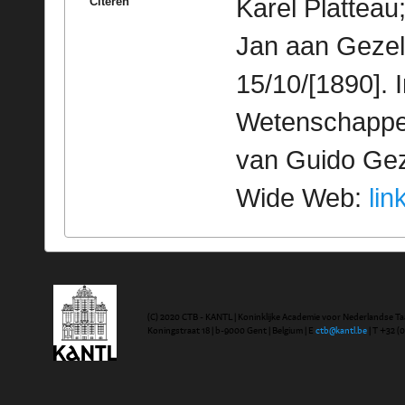
Karel Platteau
Citeren
Jan aan Gezel
15/10/[1890]. 
Wetenschappeli
van Guido Geze
Wide Web:
lin
(C) 2020 CTB - KANTL | Koninklijke Academie voor Nederlandse Ta
Koningstraat 18 | b-9000 Gent | Belgium | E
ctb@kantl.be
| T +32 (0