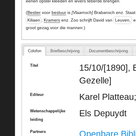
eenen opstel kleeden en ievers teberde brengen.
(
Bestier
voor
bestuur
is
Vlaamsch
Brabansch enz. Staat 
Kiliaen
,
Kramers
enz. Zoo schrijft David van
Leuven,
e
groot gezag voor die mannen.)
Colofon
Briefbeschrijving
Documentbeschrijving
15/10/[1890],
Titel
Gezelle]
Karel Platteau
Editeur
Els Depuydt
Wetenschappelijke
leiding
Openbare Bibl
Partners