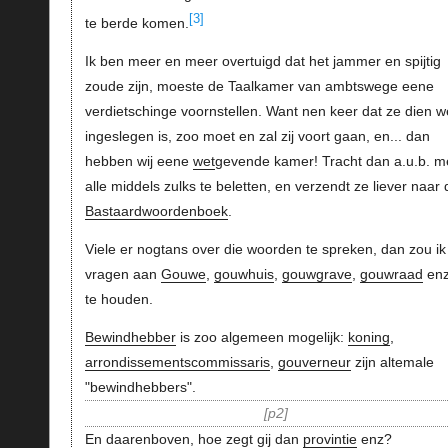
[3]
te berde komen.
Ik ben meer en meer overtuigd dat het jammer en spijtig
zoude zijn, moeste de Taalkamer van ambtswege eene
verdietschinge voornstellen. Want nen keer dat ze dien 
ingeslegen is, zoo moet en zal zij voort gaan, en... dan
hebben wij eene
wet
gevende kamer! Tracht dan a.u.b. m
alle middels zulks te beletten, en verzendt ze liever naar
Bastaardwoordenboek
.
Viele er nogtans over die woorden te spreken, dan zou ik
vragen aan
Gouwe
,
gouwhuis
,
gouwgrave
,
gouwraad
enz
te houden.
Bewindhebber
is zoo algemeen mogelijk:
koning
,
arrondissementscommissaris
,
gouverneur
zijn altemale
"bewindhebbers".
p2
En daarenboven, hoe zegt gij dan
provintie
enz?