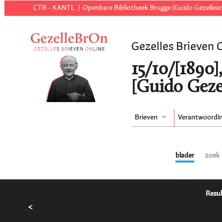
CTB - KANTL
Openbare Bibliotheek Brugge (Guido Gezellear
Gezelles Brieven 
15/10/[1890]
[Guido Geze
Brieven
Verantwoordi
blader
zoek
Resul
<