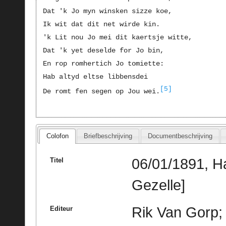
Dat 'k Jo myn winsken sizze koe,
Ik wit dat dit net wirde kin.
'k Lit nou Jo mei dit kaertsje witte,
Dat 'k yet deselde for Jo bin,
En rop romhertich Jo tomiette:
Hab altyd eltse libbensdei
[5]
De romt fen segen op Jou wei.
Colofon
Briefbeschrijving
Documentbeschrijving
06/01/1891, H
Titel
Gezelle]
Rik Van Gorp; 
Editeur