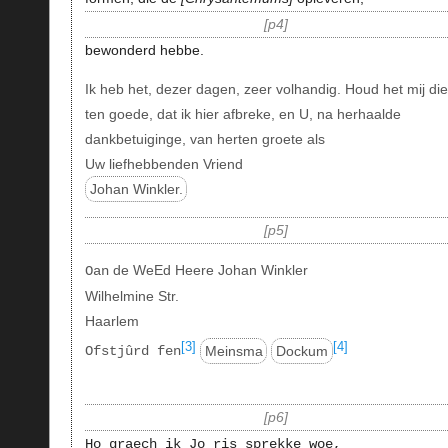
p4
bewonderd hebbe.
Ik heb het, dezer dagen, zeer volhandig. Houd het mij di
ten goede, dat ik hier afbreke, en U, na herhaalde
dankbetuiginge, van herten groete als
Uw liefhebbenden Vriend
Johan Winkler.
p5
de WeEd Heere Johan Winkler
Oan
Wilhelmine Str.
Haarlem
[3]
[4]
Meinsma
Dockum
Ofstjûrd fen
p6
Ho graech ik Jo ris sprekke woe,