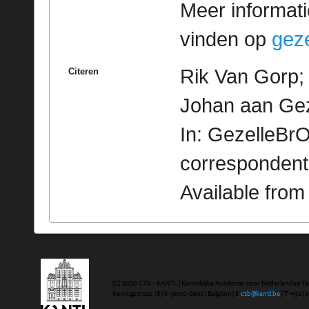
Meer informatie
vinden op
geze
Rik Van Gorp; 
Citeren
Johan aan Gez
In: GezelleBrO
correspondent
Available fro
(C) 2020 CTB - KANTL | Koninklijke Academie voor Nederlandse Ta
Koningstraat 18 | b-9000 Gent | Belgium | E
ctb@kantl.be
| T +32 (0