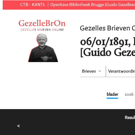
CTB - KANTL
Openbare Bibliotheek Brugge (Guido Gezellear
Gezelles Brieven 
06/01/1891,
[Guido Geze
Brieven
Verantwoordi
blader
zoek
Resul
<