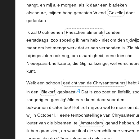
hangt, en mij alle morgen, als ik daar een bladeken
afscheure, mijnen hoog geachten Vriend
Gezelle
doet
gedenken.
Ik zal U ook eenen
Frieschen almanak
zenden,
eerstdaags, zoo spoedig ik hem heb - niet om den tijdwijz
maar om het mengelwerk dat er aan verbonden is. Zie hi
bij ingesloten ook nog, om d'aardigheid, eene friesche
Nieuejaars-briefkaarte, die Gij, na lezinge, wel verscheur
kunt.
Welk een schoon
gedicht van de Chrysantemums
hebt 
[2]
in den
Biekorf
geplaatst
Dat is zoo zoet en liefelik, zo
zangerig en geestig! Alle eere komt daar voor den
bekwamen dichter toe! Het trof mij zoo wel te meer om d
wij in October l.l. eene tentoonstellinge van Chrysantem
louter van die bloemen, te
Amsterdam
gehad hebben, d
ik ben gaan zien, en waar ik al die verschillende verwen 
formen, die de
Chrysantemums
opleveren,