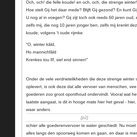
Och, och! die felle koude! en och, och, die strenge winter
Hoe stelt Gij het daar mede? Blijft Gij gezond? En kunt Gi
U nog al in voegen? Gij zijt toch ook reeds 60 jaren oud, 
zelfs mij, die nog 10 jaren jonger ben, zelfs mij krenkt de
koude, volgens 't oude rijmke:
"O, winter kâld,
Ho mannichfâld
Krenkes tou lîf, siel end sinnen!"
Onder de vele verdrietelikheden die deze strenge winter 
oplevert, is ook deze dat alle vervoer van menschen, vee
goederen zoo groot oponthoud ondervindt. Vooral wat he
laatste aangaat, is dit in hooge mate hier het geval - hier,
waar anders
p2
schier alle goederenvervoer te water geschiedt. Nu moet
alles langs den spoorweg komen en gaan, en daar is me