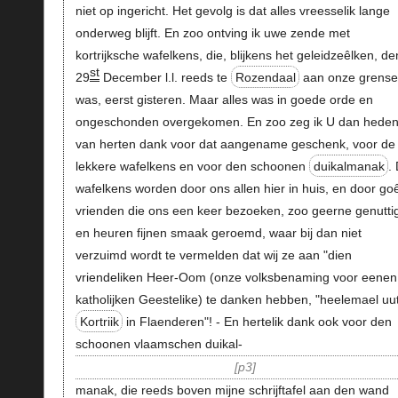
niet op ingericht. Het gevolg is dat alles vreesselik lange
onderweg blijft. En zoo ontving ik uwe zende met
kortrijksche wafelkens, die, blijkens het geleidzeêlken, de
st
29
December l.l. reeds te
Rozendaal
aan onze grens
was, eerst gisteren. Maar alles was in goede orde en
ongeschonden overgekomen. En zoo zeg ik U dan hede
van herten dank voor dat aangename geschenk, voor de
lekkere wafelkens en voor den schoonen
duikalmanak
.
wafelkens worden door ons allen hier in huis, en door go
vrienden die ons een keer bezoeken, zoo geerne genutti
en heuren fijnen smaak geroemd, waar bij dan niet
verzuimd wordt te vermelden dat wij ze aan "dien
vriendeliken Heer-Oom (onze volksbenaming voor eenen
katholijken Geestelike) te danken hebben, "heelemael uu
Kortriik
in Flaenderen"! - En hertelik dank ook voor den
schoonen vlaamschen duikal-
p3
manak, die reeds boven mijne schrijftafel aan den wand