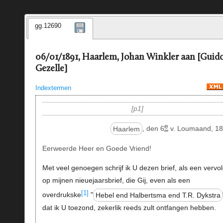
gg.12690
06/01/1891, Haarlem, Johan Winkler aan [Guid
Gezelle]
Indextermen
p1
e
Haarlem
, den 6
v. Loumaand, 18
Eerweerde Heer en Goede Vriend!
Met veel genoegen schrijf ik U dezen brief, als een vervo
op mijnen nieuejaarsbrief, die Gij, even als een
[1]
overdrukske
"
Hebel end Halbertsma end T.R. Dykstra
dat ik U toezond, zekerlik reeds zult ontfangen hebben.