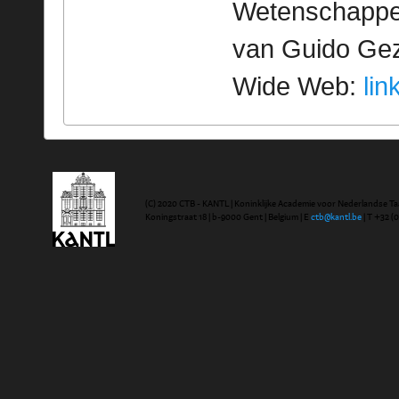
Wetenschappeli
van Guido Geze
Wide Web:
lin
(C) 2020 CTB - KANTL | Koninklijke Academie voor Nederlandse Ta
Koningstraat 18 | b-9000 Gent | Belgium | E
ctb@kantl.be
| T +32 (0