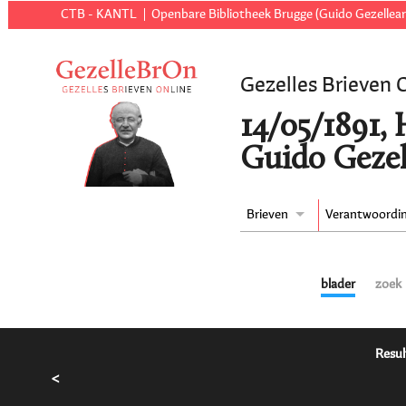
CTB - KANTL
Openbare Bibliotheek Brugge (Guido Gezellear
Gezelles Brieven 
14/05/1891,
Guido Gezel
Brieven
Verantwoordi
blader
zoek
Resul
<