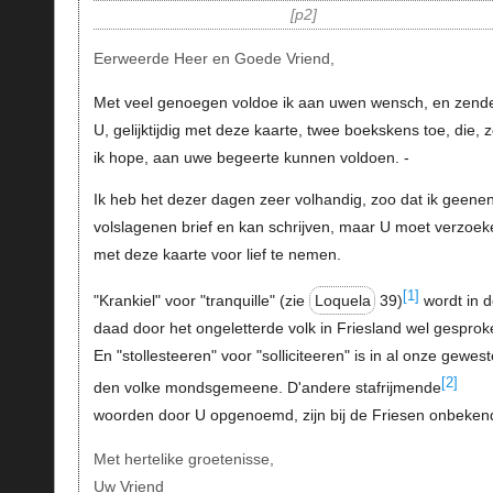
p2
Eerweerde Heer en Goede Vriend,
Met veel genoegen voldoe ik aan uwen wensch, en zend
U, gelijktijdig met deze kaarte, twee boekskens toe, die, 
ik hope, aan uwe begeerte kunnen voldoen. -
Ik heb het dezer dagen zeer volhandig, zoo dat ik geene
volslagenen brief en kan schrijven, maar U moet verzoek
met deze kaarte voor lief te nemen.
[1]
"Krankiel" voor "tranquille" (zie
Loquela
39)
wordt in d
daad door het ongeletterde volk in Friesland wel gesprok
En "stollesteeren" voor "solliciteeren" is in al onze gewes
[2]
den volke mondsgemeene. D'andere stafrijmende
woorden door U opgenoemd, zijn bij de Friesen onbeken
Met hertelike groetenisse,
Uw Vriend