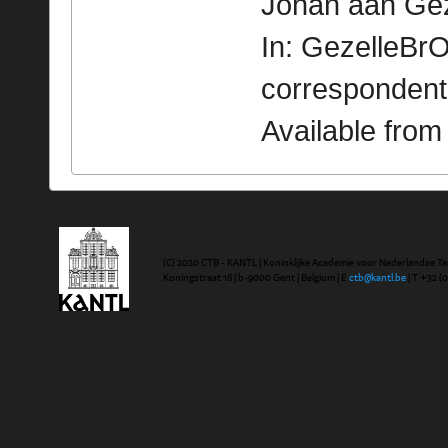
Johan aan Gez
In: GezelleBrO
correspondent
Available fro
(C) 2020 CTB - KANTL | Koninklijke Academie voor Nederlandse Ta
Koningstraat 18 | b-9000 Gent | Belgium | E
ctb@kantl.be
| T +32 (0