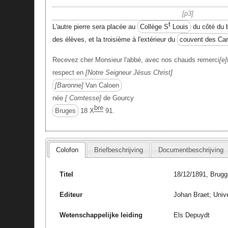
p3
t
L'autre pierre sera placée au
Collège S
Louis
du côté du b
des élèves, et la troisième à l'extérieur du
couvent des Car
Recevez cher Monsieur l'abbé, avec nos chauds remerci
e
respect en
Notre Seigneur Jésus Christ
Baronne
Van Caloen
née
Comtesse
de Gourcy
bre
Bruges
18 X
91.
Colofon
Briefbeschrijving
Documentbeschrijving
Titel
18/12/1891, Brugg
Editeur
Johan Braet; Unive
Wetenschappelijke leiding
Els Depuydt