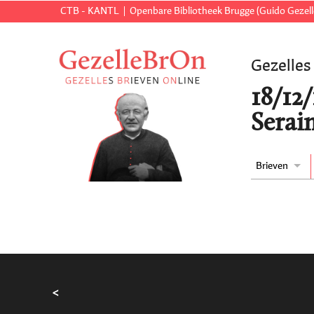
CTB - KANTL
Openbare Bibliotheek Brugge (Guido Gezell
Gezelles
18/12
Serai
Brieven
<