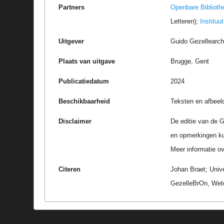
Partners
Openbare Biblioth
Letteren);
Instituu
Uitgever
Guido Gezellearc
Plaats van uitgave
Brugge, Gent
Publicatiedatum
2024
Beschikbaarheid
Teksten en afbeel
Disclaimer
De editie van de G
en opmerkingen k
Meer informatie ove
Citeren
Johan Braet; Univ
GezelleBrOn, Wete