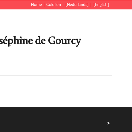
Home
Colofon
[Nederlands]
[English]
oséphine de Gourcy
>