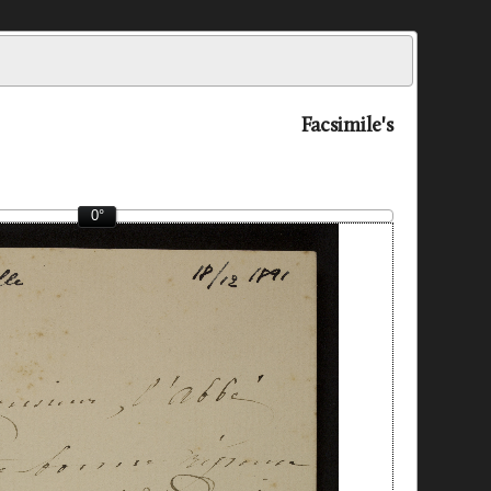
Facsimile's
0°