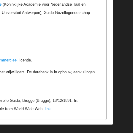
e
(Koninklijke Academie voor Nederlandse Taal en
r, Universiteit Antwerpen); Guido Gezellegenootschap
ommercieel
licentie.
t vrijwilligers. De databank is in opbouw, aanvullingen
elle Guido, Brugge (Brugge), 18/12/1891. In:
able from World Wide Web:
link
.