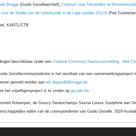
eek Brugge
(Guido Gezellearchief);
Centrum voor Teksteditie en Bronnenstudi
t voor de Studie van de Letterkunde in de Lage Landen (ISLN)
(Piet Couttenie
hief, KANTL/CTB
dingen beschikbaar onder een
Creative Commons Naamsvermelding - Niet C
uido Gezellecorrespondentie is het resultaat van een samenwerkingsproject me
unnen gemeld worden aan
els.depuydt@brugge.be
.
r het vrijwilligersproject is te vinden op
gezelle.be
.
ersiteit Antwerpen, de Gourcy Serainchamps Savina Louise Joséphine aan Gez
nschappelijke editie van de correspondentie van Guido Gezelle. 2024 Avail