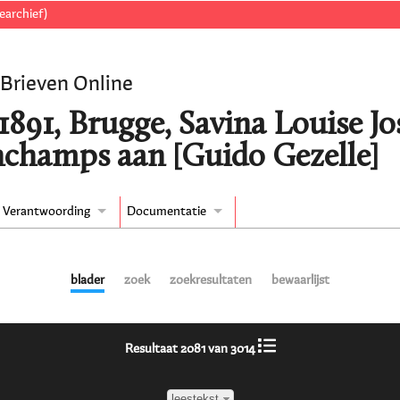
earchief)
 Brieven Online
/1891, Brugge, Savina Louise J
nchamps aan [Guido Gezelle]
Verantwoording
Documentatie
blader
zoek
zoekresultaten
bewaarlijst
Resultaat 2081 van 3014
leestekst