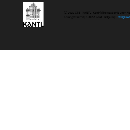
(C) 2020 CTB - KANTL | Koninklijke Academie voor N
Koningstraat 18 | b-9000 Gent | Belgium | E
ctb@kant