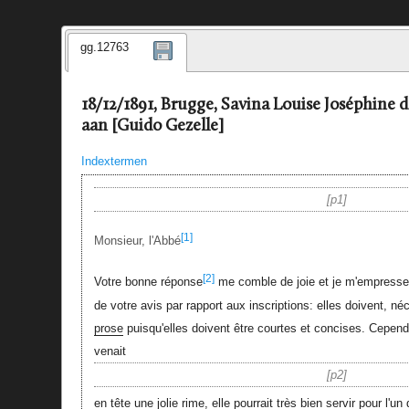
gg.12763
18/12/1891, Brugge, Savina Louise Joséphine
aan [Guido Gezelle]
Indextermen
p1
[1]
Monsieur, l'Abbé
[2]
Votre bonne réponse
me comble de joie et je m'empresse 
de votre avis par rapport aux inscriptions: elles doivent, né
prose
puisqu'elles doivent être courtes et concises. Cepend
venait
p2
en tête une jolie rime, elle pourrait très bien servir pour l'