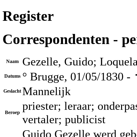
Register
Correspondenten - p
Gezelle, Guido; Loquel
Naam
° Brugge, 01/05/1830 -
Datums
Mannelijk
Geslacht
priester; leraar; onderpa
Beroep
vertaler; publicist
Guido Gezelle werd geb