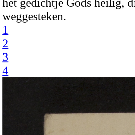
het gedichtje
Gods heilig, d
weggesteken
.
1
2
3
4