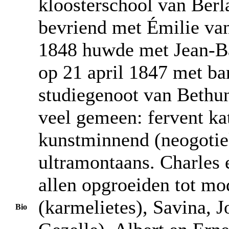
kloosterschool van Berl
bevriend met Émilie van
1848 huwde met Jean-Ba
op 21 april 1847 met ba
studiegenoot van Bethu
veel gemeen: fervent kat
kunstminnend (neogotiek)
ultramontaans. Charles 
allen opgroeiden tot mo
(karmelietes), Savina, J
Bio