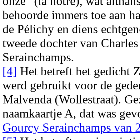
onze” (la notre), wat althan
behoorde immers toe aan ha
de Pélichy en diens echtgen
tweede dochter van Charles
Serainchamps.
[4]
Het betreft het gedicht
Z
werd gebruikt voor de gede
Malvenda (Wollestraat). Gez
naamkaartje A, dat was gev
Gourcy Serainchamps van 