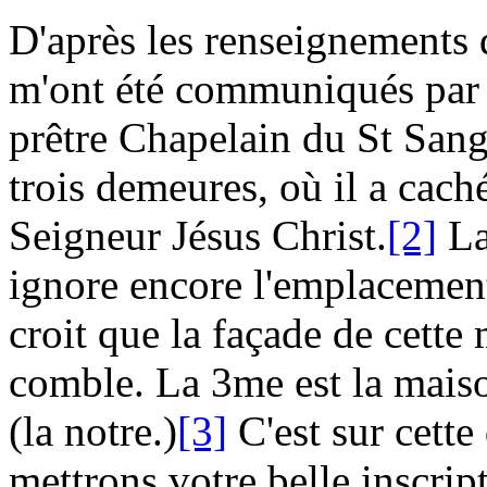
D'après les renseignements q
m'ont été communiqués pa
prêtre
Chapelain du S
t
San
trois demeures, où il a cac
Seigneur Jésus Christ
.
[2]
La
ignore encore l'emplacement
croit que la façade de cette
comble. La 3
me
est la mais
(la notre.)
[3]
C'est sur cette
mettrons votre belle inscrip