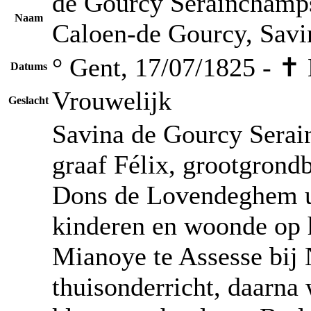
de Gourcy Serainchamps
Naam
Caloen-de Gourcy, Savin
° Gent, 17/07/1825 - ✝
Datums
Vrouwelijk
Geslacht
Savina de Gourcy Serai
graaf Félix, grootgrondb
Dons de Lovendeghem uit
kinderen en woonde op 
Mianoye te Assesse bij 
thuisonderricht, daarna