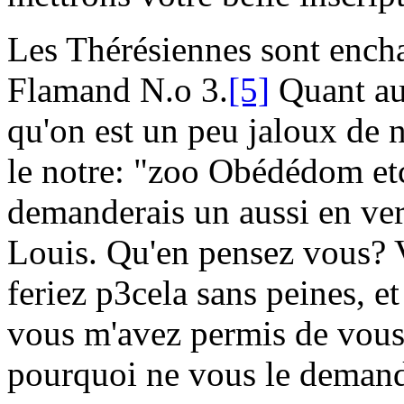
Les Thérésiennes
sont encha
Flamand N.
o
3.
[5]
Quant a
qu'on est un peu
jaloux
de n
le notre: "
zoo Obédédom etc
demanderais un aussi en ver
Louis. Qu'en pensez vous? V
feriez
p3
cela sans peines, e
vous m'avez permis de vous
pourquoi ne vous le demand