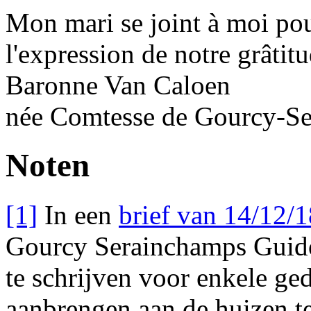
Mon mari
se joint à moi pou
l'expression de notre grâtitu
Baronne
Van Caloen
née
Comtesse
de Gourcy-
Se
Noten
[1]
In een
brief van 14/12/
Gourcy Serainchamps Guido 
te schrijven voor enkele ge
aanbrengen aan de huizen t