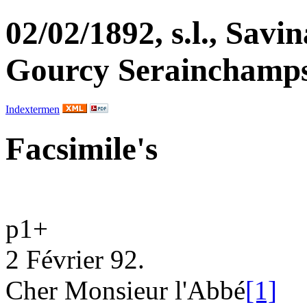
02/02/1892, s.l., Savi
Gourcy Serainchamps
Indextermen
Facsimile's
p1
+
2 Février 92.
Cher Monsieur l'Abbé
[1]