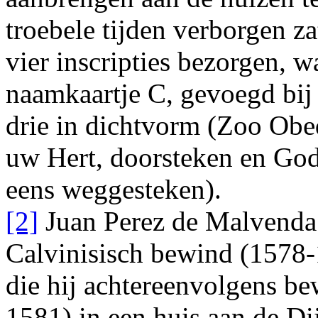
troebele tijden verborgen zat
vier inscripties bezorgen, w
naamkaartje C, gevoegd bij
drie in dichtvorm (
Zoo Obe
uw Hert, doorsteken
en
Gods
eens weggesteken
).
[2]
Juan Perez de Malvenda 
Calvinisisch bewind (1578-
die hij achtereenvolgens be
1581) in een huis aan de Dij