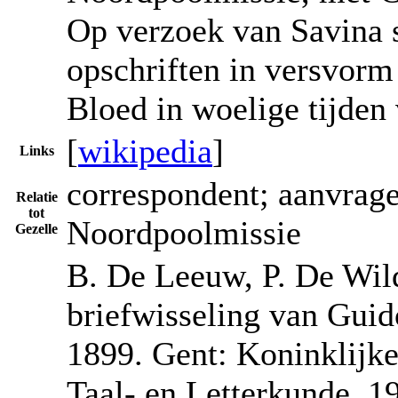
Op verzoek van Savina 
opschriften in versvorm
Bloed in woelige tijden
[
wikipedia
]
Links
correspondent; aanvrage
Relatie
tot
Noordpoolmissie
Gezelle
B. De Leeuw, P. De Wild
briefwisseling van Guid
1899. Gent: Koninklijk
Taal- en Letterkunde, 19