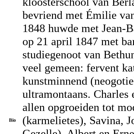
kloosterschool van Berl
bevriend met Émilie van
1848 huwde met Jean-Ba
op 21 april 1847 met ba
studiegenoot van Bethu
veel gemeen: fervent kat
kunstminnend (neogotiek)
ultramontaans. Charles 
allen opgroeiden tot mo
(karmelietes), Savina, J
Bio
Gezelle), Albert en Ern