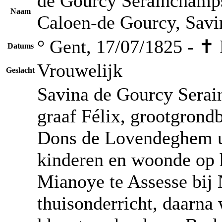
de Gourcy Serainchamps
Naam
Caloen-de Gourcy, Savin
° Gent, 17/07/1825 - ✝
Datums
Vrouwelijk
Geslacht
Savina de Gourcy Serai
graaf Félix, grootgrondb
Dons de Lovendeghem uit
kinderen en woonde op 
Mianoye te Assesse bij 
thuisonderricht, daarna