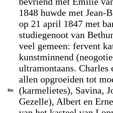
bevriend met Émilie van
1848 huwde met Jean-Ba
op 21 april 1847 met ba
studiegenoot van Bethu
veel gemeen: fervent kat
kunstminnend (neogotiek)
ultramontaans. Charles 
allen opgroeiden tot mo
(karmelietes), Savina, J
Bio
Gezelle), Albert en Ern
van het kasteel van Lo