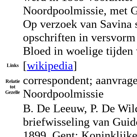
Noordpoolmissie, met Ge
Op verzoek van Savina 
opschriften in versvorm
Bloed in woelige tijden
[
wikipedia
]
Links
correspondent; aanvrage
Relatie
tot
Noordpoolmissie
Gezelle
B. De Leeuw, P. De Wild
briefwisseling van Guid
1899. Gent: Koninklijk