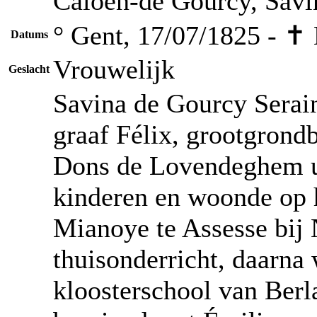
Caloen-de Gourcy, Savin
° Gent, 17/07/1825 - ✝
Datums
Vrouwelijk
Geslacht
Savina de Gourcy Serai
graaf Félix, grootgrondb
Dons de Lovendeghem uit
kinderen en woonde op 
Mianoye te Assesse bij 
thuisonderricht, daarna
kloosterschool van Berl