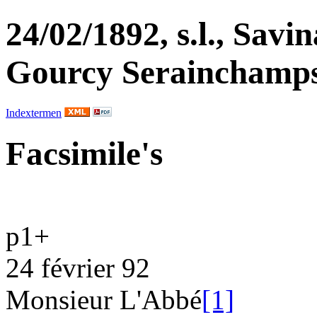
24/02/1892, s.l., Savi
Gourcy Serainchamps
Indextermen
Facsimile's
p1
+
24 février 92
Monsieur L'Abbé
[1]