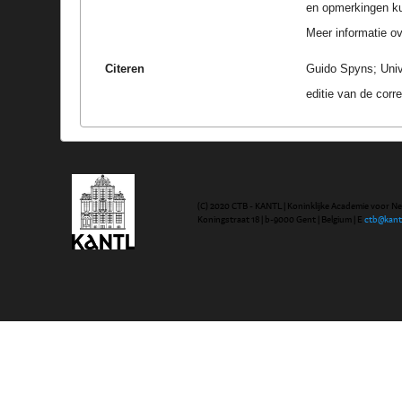
en opmerkingen k
Meer informatie ove
Citeren
Guido Spyns; Univ
editie van de cor
(C) 2020 CTB - KANTL | Koninklijke Academie voor N
Koningstraat 18 | b-9000 Gent | Belgium | E
ctb@kant