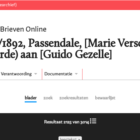
earchief)
 Brieven Online
/1892, Passendale, [Marie Vers
rde) aan [Guido Gezelle]
Verantwoording
Documentatie
blader
zoek
zoekresultaten
bewaarlijst
Resultaat 2125 van 3014
leestekst