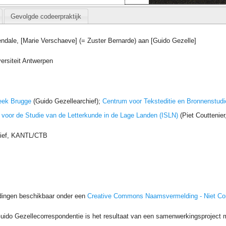
Gevolgde codeerpraktijk
ndale, [Marie Verschaeve] (= Zuster Bernarde) aan [Guido Gezelle]
ersiteit Antwerpen
eek Brugge
(Guido Gezellearchief);
Centrum voor Teksteditie en Bronnenstudi
t voor de Studie van de Letterkunde in de Lage Landen (ISLN)
(Piet Couttenie
hief, KANTL/CTB
dingen beschikbaar onder een
Creative Commons Naamsvermelding - Niet C
uido Gezellecorrespondentie is het resultaat van een samenwerkingsproject me