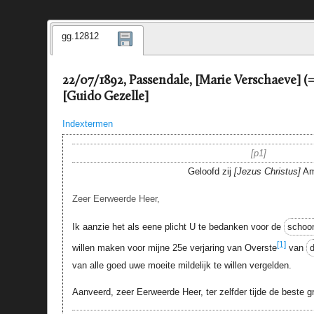
gg.12812
22/07/1892, Passendale, [Marie Verschaeve] (
[Guido Gezelle]
Indextermen
p1
Geloofd zij
Jezus Christus
Am
Zeer Eerweerde Heer,
Ik aanzie het als eene plicht U te bedanken voor de
schoo
[1]
willen maken voor mijne 25e verjaring van Overste
van
d
van alle goed uwe moeite mildelijk te willen vergelden.
Aanveerd, zeer Eerweerde Heer, ter zelfder tijde de beste 