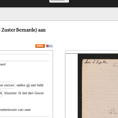
= Zuster Bernarde) aan
en!
ne verzen
welke gij wel hebt
it
klooster. Ik bid den Gever
groetenissen van uwe