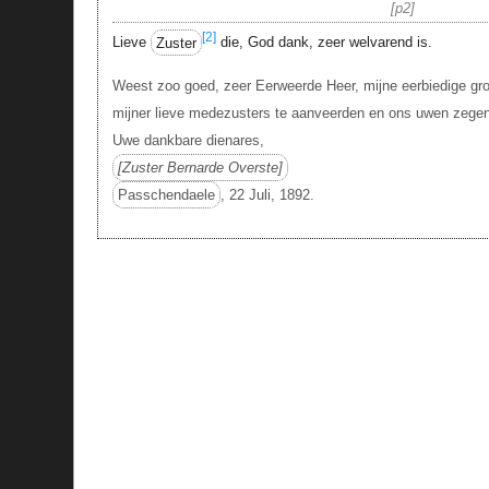
p2
[2]
Lieve
Zuster
die, God dank, zeer welvarend is.
Weest zoo goed, zeer Eerweerde Heer, mijne eerbiedige g
mijner lieve medezusters te aanveerden en ons uwen zegen
Uwe dankbare dienares,
Zuster Bernarde Overste
Passchendaele
, 22 Juli, 1892.