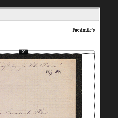
Facsimile's
0°