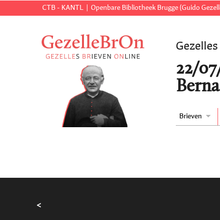
CTB - KANTL
Openbare Bibliotheek Brugge (Guido Gezell
Gezelles
22/07
Berna
Brieven
<