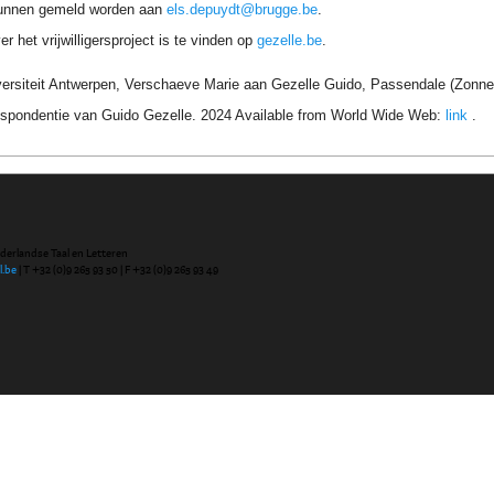
unnen gemeld worden aan
els.depuydt@brugge.be
.
r het vrijwilligersproject is te vinden op
gezelle.be
.
ersiteit Antwerpen, Verschaeve Marie aan Gezelle Guido, Passendale (Zonne
respondentie van Guido Gezelle. 2024 Available from World Wide Web:
link
.
ederlandse Taal en Letteren
l.be
| T +32 (0)9 265 93 50 | F +32 (0)9 265 93 49