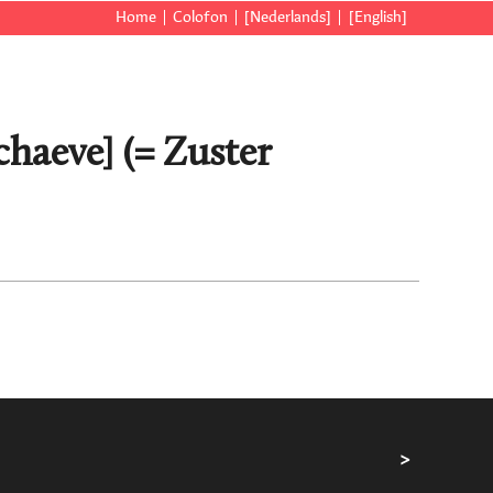
Home
Colofon
[Nederlands]
[English]
chaeve] (= Zuster
>