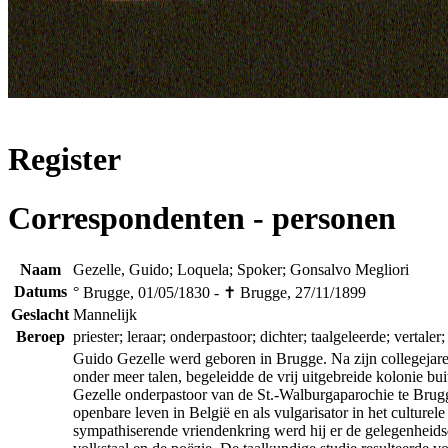
Register
Correspondenten - personen
Naam
Gezelle, Guido; Loquela; Spoker; Gonsalvo Megliori
Datums
° Brugge, 01/05/1830 - ✝ Brugge, 27/11/1899
Geslacht
Mannelijk
Beroep
priester; leraar; onderpastoor; dichter; taalgeleerde; vertaler;
Guido Gezelle werd geboren in Brugge. Na zijn collegejaren 
onder meer talen, begeleidde de vrij uitgebreide kolonie bu
Gezelle onderpastoor van de St.-Walburgaparochie te Brugge.
openbare leven in België en als vulgarisator in het cultu
sympathiserende vriendenkring werd hij er de gelegenheidsdi