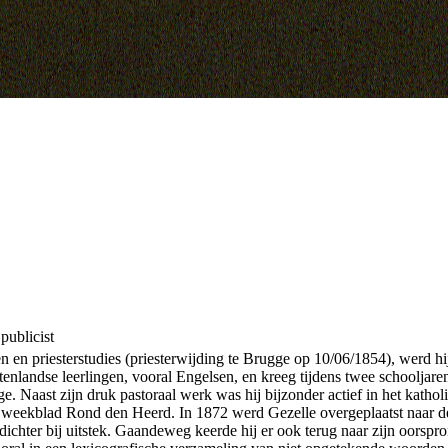
 publicist
en priesterstudies (priesterwijding te Brugge op 10/06/1854), werd hij 
itenlandse leerlingen, vooral Engelsen, en kreeg tijdens twee schooljare
 Naast zijn druk pastoraal werk was hij bijzonder actief in het katholi
rele weekblad Rond den Heerd. In 1872 werd Gezelle overgeplaatst naar
chter bij uitstek. Gaandeweg keerde hij er ook terug naar zijn oorspron