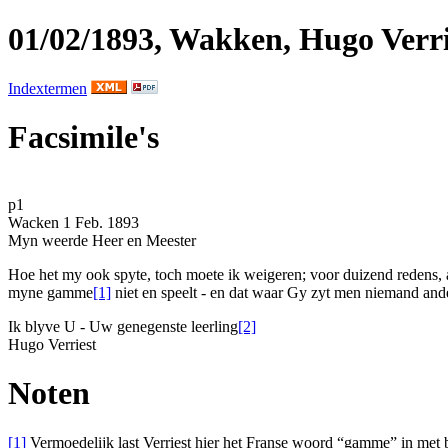
01/02/1893, Wakken, Hugo Verri
Indextermen
Facsimile's
p1
Wacken
1 Feb. 1893
Myn weerde Heer en Meester
Hoe het my ook spyte, toch moete ik weigeren; voor duizend redens, a
myne gamme
[1]
niet en speelt - en dat waar Gy zyt men niemand and
Ik blyve U - Uw genegenste leerling
[2]
Hugo Verriest
Noten
[1]
Vermoedelijk last Verriest hier het Franse woord “gamme” in met b