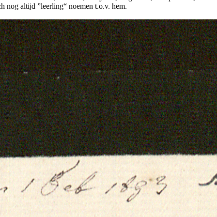
ch nog altijd ”leerling“ noemen t.o.v. hem.