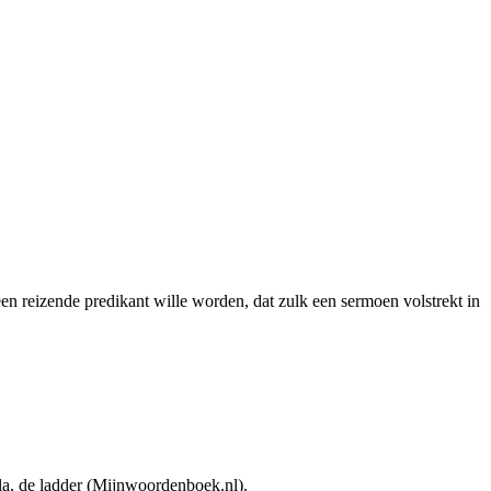
n reizende predikant wille worden, dat zulk een sermoen volstrekt in
ala, de ladder (Mijnwoordenboek.nl).