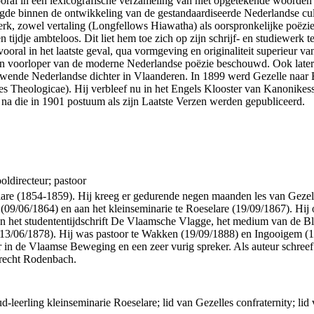
ooral in een lexicografische verzameling van niet opgetekende woorden u
e binnen de ontwikkeling van de gestandaardiseerde Nederlandse cultuur
erk, zowel vertaling (Longfellows Hiawatha) als oorspronkelijke poëzie
 tijdje ambteloos. Dit liet hem toe zich op zijn schrijf- en studiewerk t
oral in het laatste geval, qua vormgeving en originaliteit superieur va
een voorloper van de moderne Nederlandse poëzie beschouwd. Ook later e
euwende Nederlandse dichter in Vlaanderen. In 1899 werd Gezelle naar 
es Theologicae). Hij verbleef nu in het Engels Klooster van Kanonikess
n na die in 1901 postuum als zijn Laatste Verzen werden gepubliceerd.
ooldirecteur; pastoor
lare (1854-1859). Hij kreeg er gedurende negen maanden les van Gezelle
(09/06/1864) en aan het kleinseminarie te Roeselare (19/09/1867). Hij o
van het studententijdschrift De Vlaamsche Vlagge, het medium van de Bl
r (13/06/1878). Hij was pastoor te Wakken (19/09/1888) en Ingooigem (
in de Vlaamse Beweging en een zeer vurig spreker. Als auteur schreef hi
brecht Rodenbach.
d-leerling kleinseminarie Roeselare; lid van Gezelles confraternity; 