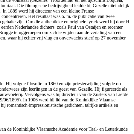
it de volkstaal (Gezelles ‘Woordentas’ en het tijdschrift Loquela,
taal. Die filologische bedrijvigheid leidde bij Gezelle uiteindelijk
. In 1889 werd hij directeur van een kleine Franse
e concentreren. Het resultaat was o. m. de publicatie van twee
n gehalte zijn. Om die authentieke en originele lyriek werd hij door H.
erden Nederlandse dichters, zoals Paul van Ostaijen en recenter,
Brugge teruggeroepen om zich te wijden aan de vertaling van een
en, waar hij echter vrij vlug en onverwachts stierf op 27 november
. Hij volgde filosofie in 1860 en zijn priesterwijding volgde op
nderwees zijn leerlingen in de geest van Gezelle. Hij figureerde als
auwvoeterij. Vervolgens was hij directeur van de Zusters van Liefde
19/06/1895). In 1906 werd hij lid van de Koninklijke Vlaamse
j romantisch-impressionistische gedichten, talrijke artikels en
lid van de Koninklijke Vlaamsche Academie voor Taal- en Letterkunde