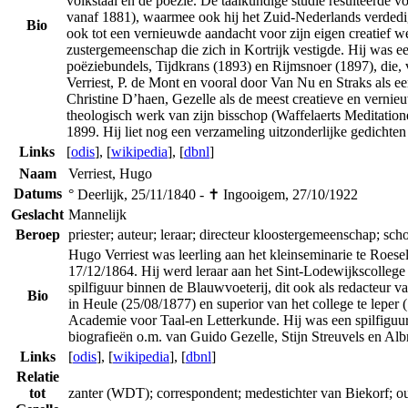
volkstaal en de poëzie. De taalkundige studie resulteerde v
vanaf 1881), waarmee ook hij het Zuid-Nederlands verdedigd
Bio
ook tot een vernieuwde aandacht voor zijn eigen creatief w
zustergemeenschap die zich in Kortrijk vestigde. Hij was een
poëziebundels, Tijdkrans (1893) en Rijmsnoer (1897), die, vo
Verriest, P. de Mont en vooral door Van Nu en Straks als 
Christine D’haen, Gezelle als de meest creatieve en verni
theologisch werk van zijn bisschop (Waffelaerts Meditation
1899. Hij liet nog een verzameling uitzonderlijke gedichte
Links
[
odis
], [
wikipedia
], [
dbnl
]
Naam
Verriest, Hugo
Datums
° Deerlijk, 25/11/1840 - ✝ Ingooigem, 27/10/1922
Geslacht
Mannelijk
Beroep
priester; auteur; leraar; directeur kloostergemeenschap; sch
Hugo Verriest was leerling aan het kleinseminarie te Roese
17/12/1864. Hij werd leraar aan het Sint-Lodewijkscollege 
spilfiguur binnen de Blauwvoeterij, dit ook als redacteur 
Bio
in Heule (25/08/1877) en superior van het college te lepe
Academie voor Taal-en Letterkunde. Hij was een spilfiguur 
biografieën o.m. van Guido Gezelle, Stijn Streuvels en Al
Links
[
odis
], [
wikipedia
], [
dbnl
]
Relatie
tot
zanter (WDT); correspondent; medestichter van Biekorf; ou