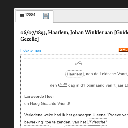
gg.12884
06/07/1893, Haarlem, Johan Winkler aan [Guid
Gezelle]
Indextermen
p1
Haarlem
, aan de Leidsche-Vaart
den
den 6
dag in d'Hooimaand van 't jaar 1
Eerweerde Heer
en Hoog Geachte Vriend!
Verledene weke had ik het genoegen U eene "Proeve va
bewerking" toe te zenden, van het
Friesche