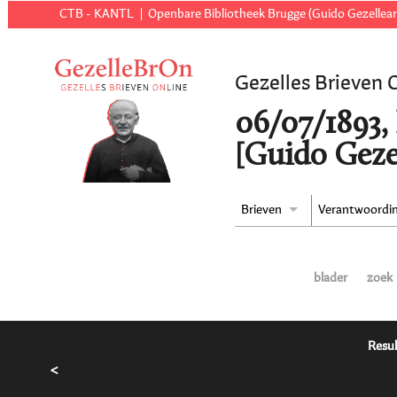
CTB - KANTL
Openbare Bibliotheek Brugge (Guido Gezellear
Gezelles Brieven 
06/07/1893,
[Guido Geze
Brieven
Verantwoordi
blader
zoek
Resul
<