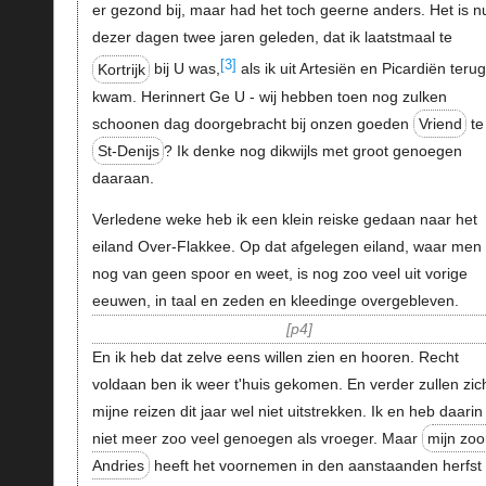
er gezond bij, maar had het toch geerne anders. Het is n
dezer dagen twee jaren geleden, dat ik laatstmaal te
[3]
Kortrijk
bij U was,
als ik uit Artesiën en Picardiën teru
kwam. Herinnert Ge U - wij hebben toen nog zulken
schoonen dag doorgebracht bij onzen goeden
Vriend
te
St-Denijs
? Ik denke nog dikwijls met groot genoegen
daaraan.
Verledene weke heb ik een klein reiske gedaan naar het
eiland Over-Flakkee. Op dat afgelegen eiland, waar men
nog van geen spoor en weet, is nog zoo veel uit vorige
eeuwen, in taal en zeden en kleedinge overgebleven.
p4
En ik heb dat zelve eens willen zien en hooren. Recht
voldaan ben ik weer t'huis gekomen. En verder zullen zic
mijne reizen dit jaar wel niet uitstrekken. Ik en heb daarin
niet meer zoo veel genoegen als vroeger. Maar
mijn zoo
Andries
heeft het voornemen in den aanstaanden herfst