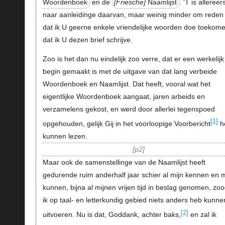
Woordenboek
en de
Friesche
Naamlijst
. 'T is allereer
naar aanleidinge daarvan, maar weinig minder om reden
dat ik U geerne enkele vriendelijke woorden doe toekome
dat ik U dezen brief schrijve.
Zoo is het dan nu eindelijk zoo verre, dat er een werkelijk
begin gemaakt is met de uitgave van dat lang verbeide
Woordenboek en Naamlijst. Dat heeft, vooral wat het
eigentlijke Woordenboek aangaat, jaren arbeids en
verzamelens gekost, en werd door allerlei tegenspoed
[1]
opgehouden, gelijk Gij in het voorloopige Voorbericht
h
kunnen lezen.
p2
Maar ook de samenstellinge van de Naamlijst heeft
gedurende ruim anderhalf jaar schier al mijn kennen en m
kunnen, bijna al mijnen vrijen tijd in beslag genomen, zoo
ik op taal- en letterkundig gebied niets anders heb kunne
[2]
uitvoeren. Nu is dat, Goddank, achter baks,
en zal ik