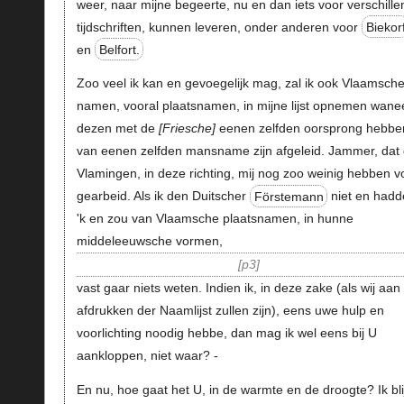
weer, naar mijne begeerte, nu en dan iets voor verschill
tijdschriften, kunnen leveren, onder anderen voor
Biekor
en
Belfort.
Zoo veel ik kan en gevoegelijk mag, zal ik ook Vlaamsch
namen, vooral plaatsnamen, in mijne lijst opnemen wane
dezen met de
Friesche
eenen zelfden oorsprong hebbe
van eenen zelfden mansname zijn afgeleid. Jammer, dat
Vlamingen, in deze richting, mij nog zoo weinig hebben v
gearbeid. Als ik den Duitscher
Förstemann
niet en hadd
'k en zou van Vlaamsche plaatsnamen, in hunne
middeleeuwsche vormen,
p3
vast gaar niets weten. Indien ik, in deze zake (als wij aan 
afdrukken der Naamlijst zullen zijn), eens uwe hulp en
voorlichting noodig hebbe, dan mag ik wel eens bij U
aankloppen, niet waar? -
En nu, hoe gaat het U, in de warmte en de droogte? Ik bli