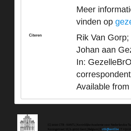
Meer informatie
vinden op
geze
Rik Van Gorp; 
Citeren
Johan aan Gez
In: GezelleBrO
correspondent
Available fro
(C) 2020 CTB - KANTL | Koninklijke Academie voor Nederlandse Ta
Koningstraat 18 | b-9000 Gent | Belgium | E
ctb@kantl.be
| T +32 (0