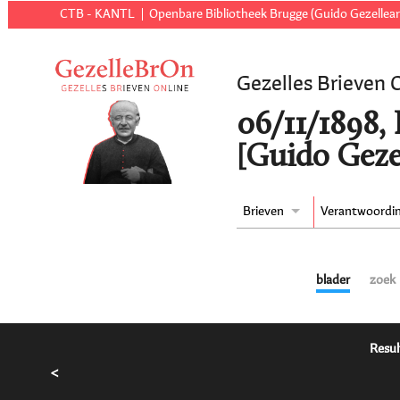
CTB - KANTL
Openbare Bibliotheek Brugge (Guido Gezellear
Gezelles Brieven 
06/11/1898,
[Guido Geze
Brieven
Verantwoordi
blader
zoek
Resul
<