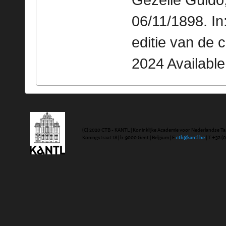
Gezelle Guido
06/11/1898. I
editie van de 
2024 Availabl
(C) 2020 CTB - KANTL | Koninklijke Academie voor Nederlandse Ta
Koningstraat 18 | b-9000 Gent | Belgium | E
ctb@kantl.be
| T +32 (0