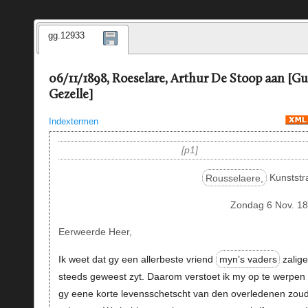
gg.12933
06/11/1898, Roeselare, Arthur De Stoop aan [G
Gezelle]
Indextermen
p1
Rousselaere,
Kunststra
Zondag 6 Nov. 18
Eerweerde Heer,
Ik weet dat gy een allerbeste vriend
myn’s vaders
zalige
steeds geweest zyt. Daarom verstoet ik my op te werpen 
gy eene korte levensschetscht van den overledenen zou