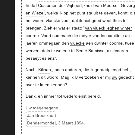
In de
Costumen der Vrijheerlijkheid van Moorsel, Gever
en Wieze
, welke ik op het punt sta uit te geven, komt, o.
het woord
vluecke
voor, dat ik niet goed weet thuis te
brengen. Ziehier wat er staat: "
Van vlueck jeghen winter
coorne
. Voort soo mach die meyer vanden capittele alle
jaeren ommegaen den
vluecke
aen dwinter coorne, twee
werven, dats te wetene te Sente Bamisse, als tcooren
besaeyt es enz".
Noch
Kiliaan
, noch anderen, die ik geraadpleegd heb,
kennen dit woord. Mag ik U verzoeken er mij
uw
gedacht
over te laten kennen?
Dank, en immer tot wederdienst bereid.
Uw toegenegene
Jan Broeckaert
Dendermonde
, 3 Maart 1894.