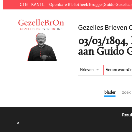
CTB - KANTL
Openbare Bibliotheek Brugge (Guido Gezellear
Gezelles Brieven 
03/03/1894,
aan Guido G
Brieven
Verantwoordi
blader
zoek
Resul
<