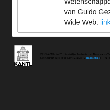
Wetenschappeli
van Guido Geze
Wide Web:
lin
(C) 2020 CTB - KANTL | Koninklijke Academie voor Nederlandse Ta
Koningstraat 18 | b-9000 Gent | Belgium | E
ctb@kantl.be
| T +32 (0