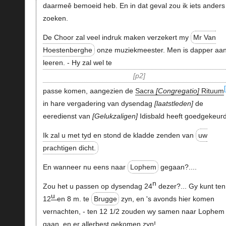
daarmeê bemoeid heb. En in dat geval zou ik iets anders
zoeken.
De Choor zal veel indruk maken verzekert my
Mr Van
Hoestenberghe
onze muziekmeester. Men is dapper aan 
leeren. - Hy zal wel te
p2
passe komen, aangezien de
Sacra
Congregatio
Rituum
in hare vergadering van dysendag
laatstleden
de
eeredienst van
Gelukzaligen
Idisbald heeft goedgekeurd
Ik zal u met tyd en stond de kladde zenden van
uw
prachtigen dicht.
En wanneer nu eens naar
Lophem
gegaan?....
n
Zou het u passen op dysendag 24
dezer?... Gy kunt ten
u
12
en 8 m. te
Brugge
zyn, en 's avonds hier komen
vernachten, - ten 12 1/2 zouden wy samen naar Lophem
gaan, en er allerbest gekomen zyn!