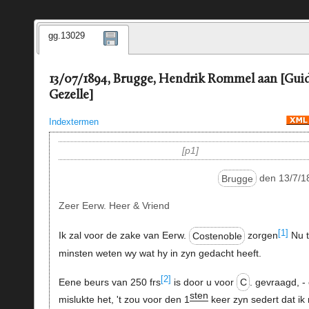
gg.13029
13/07/1894, Brugge, Hendrik Rommel aan [Gui
Gezelle]
Indextermen
p1
Brugge
den 13/7/1
Zeer Eerw. Heer & Vriend
[1]
Ik zal voor de zake van Eerw.
Costenoble
zorgen
Nu 
minsten weten wy wat hy in zyn gedacht heeft.
[2]
Eene beurs van 250 frs
is door u voor
C
. gevraagd, -
sten
mislukte het, 't zou voor den 1
keer zyn sedert dat ik