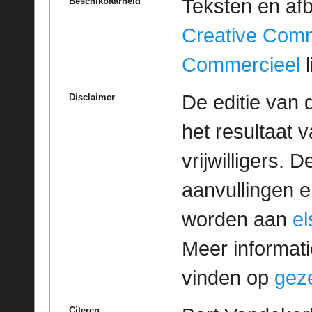
Teksten en af
Beschikbaarheid
Creative Com
Commercieel
l
De editie van 
Disclaimer
het resultaat
vrijwilligers. 
aanvullingen 
worden aan
e
Meer informatie
vinden op
geze
Citeren