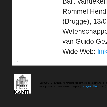
Bart Vandekerk
Rommel Hendri
(Brugge), 13/0
Wetenschappeli
van Guido Geze
Wide Web:
lin
(C) 2020 CTB - KANTL | Koninklijke Academie voor Nederlandse Ta
Koningstraat 18 | b-9000 Gent | Belgium | E
ctb@kantl.be
| T +32 (0