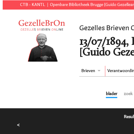
CTB - KANTL
Openbare Bibliotheek Brugge (Guido Gezellear
Gezelles Brieven 
13/07/1894,
[Guido Geze
Brieven
Verantwoordi
blader
zoek
Resul
<