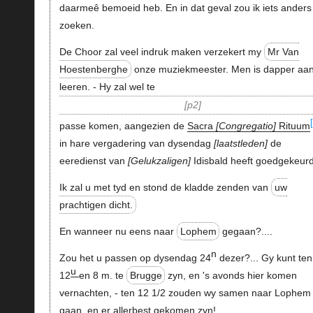
daarmeê bemoeid heb. En in dat geval zou ik iets anders
zoeken.
De Choor zal veel indruk maken verzekert my
Mr Van
Hoestenberghe
onze muziekmeester. Men is dapper aan 
leeren. - Hy zal wel te
p2
passe komen, aangezien de
Sacra
Congregatio
Rituum
in hare vergadering van dysendag
laatstleden
de
eeredienst van
Gelukzaligen
Idisbald heeft goedgekeurd
Ik zal u met tyd en stond de kladde zenden van
uw
prachtigen dicht.
En wanneer nu eens naar
Lophem
gegaan?....
n
Zou het u passen op dysendag 24
dezer?... Gy kunt ten
u
12
en 8 m. te
Brugge
zyn, en 's avonds hier komen
vernachten, - ten 12 1/2 zouden wy samen naar Lophem
gaan, en er allerbest gekomen zyn!