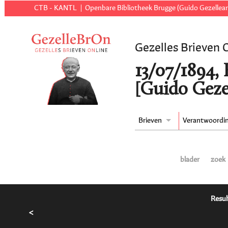
CTB - KANTL
Openbare Bibliotheek Brugge (Guido Gezellear
Gezelles Brieven 
13/07/1894,
[Guido Geze
Brieven
Verantwoordi
blader
zoek
Resul
<