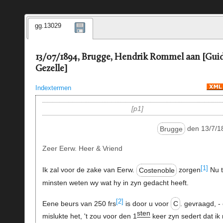
gg.13029
13/07/1894, Brugge, Hendrik Rommel aan [Gui
Gezelle]
Indextermen
p1
Brugge
den 13/7/1
Zeer Eerw. Heer & Vriend
[1]
Ik zal voor de zake van Eerw.
Costenoble
zorgen
Nu 
minsten weten wy wat hy in zyn gedacht heeft.
[2]
Eene beurs van 250 frs
is door u voor
C
. gevraagd, -
sten
mislukte het, 't zou voor den 1
keer zyn sedert dat ik