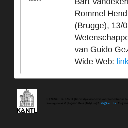
Bart Vandekerk
Rommel Hendri
(Brugge), 13/0
Wetenschappeli
van Guido Geze
Wide Web:
lin
(C) 2020 CTB - KANTL | Koninklijke Academie voor Nederlandse Ta
Koningstraat 18 | b-9000 Gent | Belgium | E
ctb@kantl.be
| T +32 (0