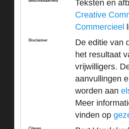
Teksten en af
Beschikbaarheid
Creative Com
Commercieel
l
De editie van 
Disclaimer
het resultaat
vrijwilligers. 
aanvullingen 
worden aan
e
Meer informatie
vinden op
geze
Citeren