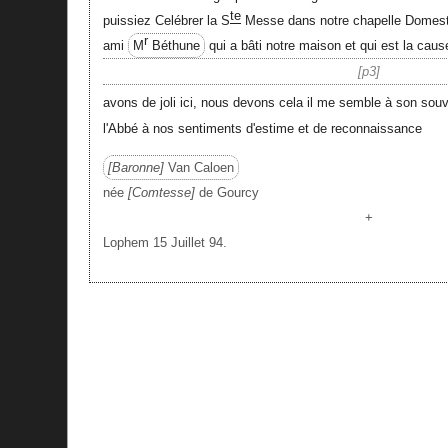
te
puissiez Celébrer la S
Messe dans notre chapelle Domesti
r
ami
M
Béthune
qui a bâti notre maison et qui est la cau
p3
avons de joli ici, nous devons cela il me semble à son souv
l'Abbé à nos sentiments d'estime et de reconnaissance
Baronne
Van Caloen
née
Comtesse
de Gourcy
+
Lophem 15 Juillet 94.