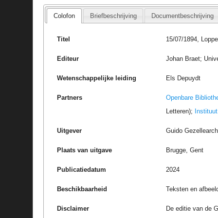
Colofon
Briefbeschrijving
Documentbeschrijving
Titel
15/07/1894, Lopp
Editeur
Johan Braet; Unive
Wetenschappelijke leiding
Els Depuydt
Partners
Openbare Biblioth
Letteren);
Instituu
Uitgever
Guido Gezellearc
Plaats van uitgave
Brugge, Gent
Publicatiedatum
2024
Beschikbaarheid
Teksten en afbeel
Disclaimer
De editie van de G