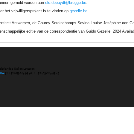
unnen gemeld worden aan
els.depuydt@brugge.be
.
r het vrijwilligersproject is te vinden op
gezelle.be
.
ersiteit Antwerpen, de Gourcy Serainchamps Savina Louise Joséphine aan Ge
nschappelijke editie van de correspondentie van Guido Gezelle. 2024 Avail
ederlandse Taal en Letteren
l.be
| T +32 (0)9 265 93 50 | F +32 (0)9 265 93 49