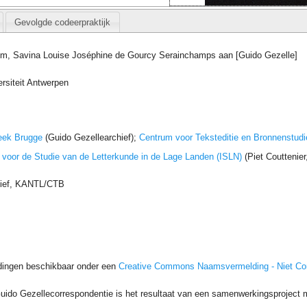
Gevolgde codeerpraktijk
em, Savina Louise Joséphine de Gourcy Serainchamps aan [Guido Gezelle]
rsiteit Antwerpen
eek Brugge
(Guido Gezellearchief);
Centrum voor Teksteditie en Bronnenstudi
t voor de Studie van de Letterkunde in de Lage Landen (ISLN)
(Piet Couttenie
hief, KANTL/CTB
dingen beschikbaar onder een
Creative Commons Naamsvermelding - Niet C
uido Gezellecorrespondentie is het resultaat van een samenwerkingsproject me