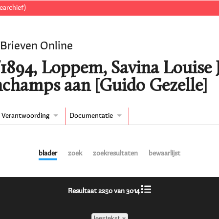
earchief)
 Brieven Online
/1894, Loppem, Savina Louise 
nchamps aan [Guido Gezelle]
Verantwoording
Documentatie
blader
zoek
zoekresultaten
bewaarlijst
Resultaat 2250 van 3014
leestekst