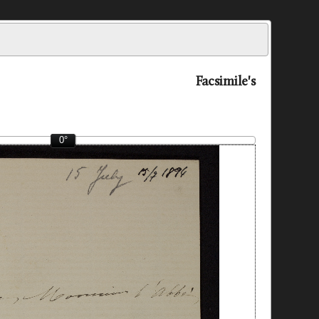
Facsimile's
0°