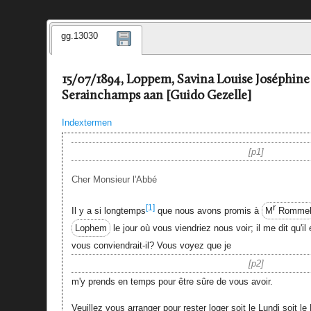
gg.13030
15/07/1894, Loppem, Savina Louise Joséphin
Serainchamps aan [Guido Gezelle]
Indextermen
p1
Cher Monsieur l'Abbé
r
[1]
Il y a si longtemps
que nous avons promis à
M
Romme
Lophem
le jour où vous viendriez nous voir; il me dit qu'il 
vous conviendrait-il? Vous voyez que je
p2
m'y prends en temps pour être sûre de vous avoir.
Veuillez vous arranger pour rester loger soit le Lundi soit l