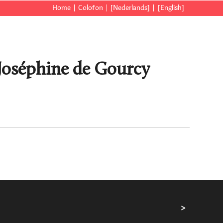
Home
Colofon
[Nederlands]
[English]
Joséphine de Gourcy
>