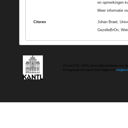
en opmerkingen k
Meer informatie ove
Citeren
Johan Braet; Univ
GezelleBrOn, Wete
(C) 2020 CTB - KANTL | Koninklijke Academie voor N
Koningstraat 18 | b-9000 Gent | Belgium | E
ctb@kant