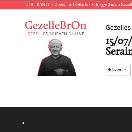
CTB - KANTL
Openbare Bibliotheek Brugge (Guido Gezell
Gezelles
15/07
Serai
Brieven
<