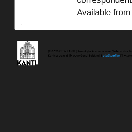
correspondent
Available fro
(C) 2020 CTB - KANTL | Koninklijke Academie voor Nederlandse Ta
Koningstraat 18 | b-9000 Gent | Belgium | E
ctb@kantl.be
| T +32 (0