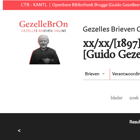
CTB - KANTL
Openbare Bibliotheek Brugge (Guido Gezellear
Gezelles Brieven 
xx/xx/[1897
[Guido Geze
Brieven
Verantwoordi
blader
zoek
Resul
<