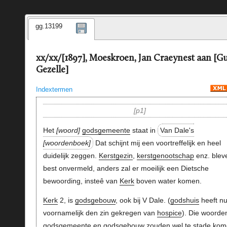
gg.13199
xx/xx/[1897], Moeskroen, Jan Craeynest aan [G
Gezelle]
Indextermen
p1
Het
woord
godsgemeente
staat in
Van Dale's
woordenboek
Dat schijnt mij een voortreffelijk en heel
duidelijk zeggen.
Kerstgezin
,
kerstgenootschap
enz. blev
best onvermeld, anders zal er moeilijk een Dietsche
bewoording, insteê van
Kerk
boven water komen.
Kerk
2, is
godsgebouw
, ook bij V Dale. (
godshuis
heeft n
voornamelijk den zin gekregen van
hospice
). Die woorde
godsgemeente
en
godsgebouw
zouden wel te stade kom