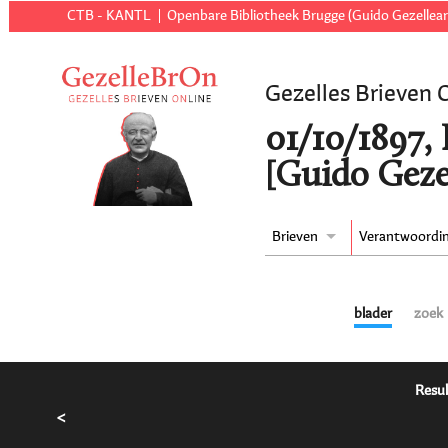
CTB - KANTL
Openbare Bibliotheek Brugge (Guido Gezellear
Gezelles Brieven 
01/10/1897,
[Guido Geze
Brieven
Verantwoordi
blader
zoek
Resul
<