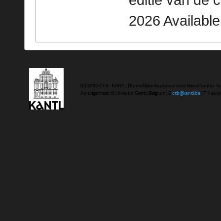
editie van de 
2026 Availabl
(C) 2020 CTB - KANTL | Koninklijke Academie voor Nederlandse Ta
Koningstraat 18 | b-9000 Gent | Belgium | E
ctb@kantl.be
| T +32 (0