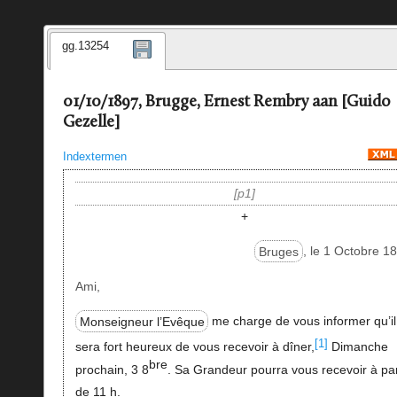
gg.13254
01/10/1897, Brugge, Ernest Rembry aan [Guido
Gezelle]
Indextermen
p1
+
Bruges
, le 1 Octobre 1
Ami,
Monseigneur l’Evêque
me charge de vous informer qu’il
[1]
sera fort heureux de vous recevoir à dîner,
Dimanche
bre
prochain, 3 8
. Sa Grandeur pourra vous recevoir à par
de 11 h.