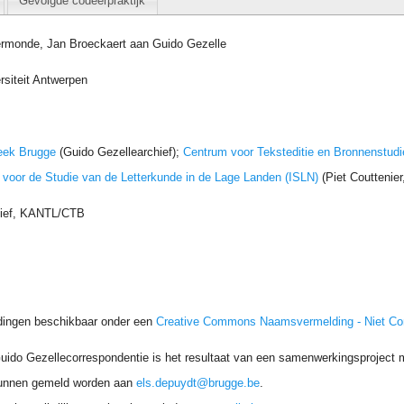
Gevolgde codeerpraktijk
rmonde, Jan Broeckaert aan Guido Gezelle
rsiteit Antwerpen
eek Brugge
(Guido Gezellearchief);
Centrum voor Teksteditie en Bronnenstudi
t voor de Studie van de Letterkunde in de Lage Landen (ISLN)
(Piet Couttenie
hief, KANTL/CTB
dingen beschikbaar onder een
Creative Commons Naamsvermelding - Niet C
uido Gezellecorrespondentie is het resultaat van een samenwerkingsproject me
unnen gemeld worden aan
els.depuydt@brugge.be
.