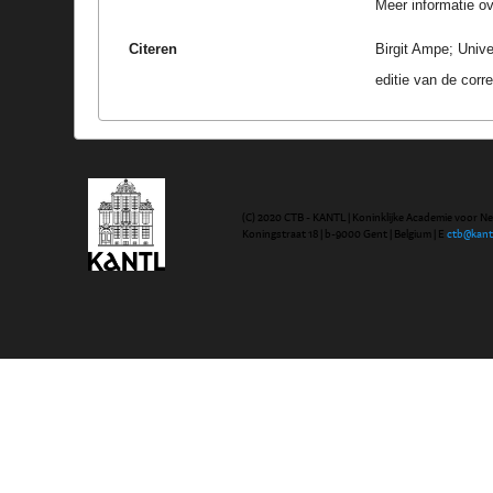
Meer informatie ove
Citeren
Birgit Ampe; Univ
editie van de cor
(C) 2020 CTB - KANTL | Koninklijke Academie voor N
Koningstraat 18 | b-9000 Gent | Belgium | E
ctb@kant