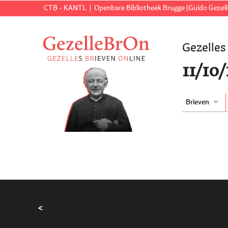
CTB - KANTL
Openbare Bibliotheek Brugge (Guido Gezell
Gezelles
11/10
Brieven
<