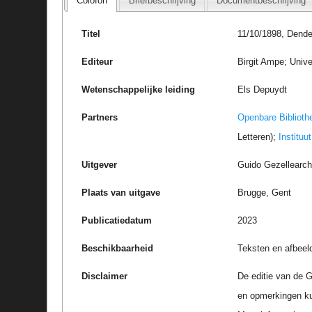
Colofon
Briefbeschrijving
Documentbeschrijving
Titel
11/10/1898, Dende
Editeur
Birgit Ampe; Unive
Wetenschappelijke leiding
Els Depuydt
Partners
Openbare Biblioth
Letteren);
Instituu
Uitgever
Guido Gezellearc
Plaats van uitgave
Brugge, Gent
Publicatiedatum
2023
Beschikbaarheid
Teksten en afbeel
Disclaimer
De editie van de G
en opmerkingen k