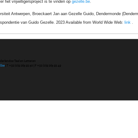
r het vrijwilligersproject is te vinden op
gezelle.be
.
ersiteit Antwerpen, Broeckaert Jan aan Gezelle Guido, Dendermonde (Dender
respondentie van Guido Gezelle. 2023 Available from World Wide Web:
link
.
ederlandse Taal en Letteren
l.be
| T +32 (0)9 265 93 50 | F +32 (0)9 265 93 49