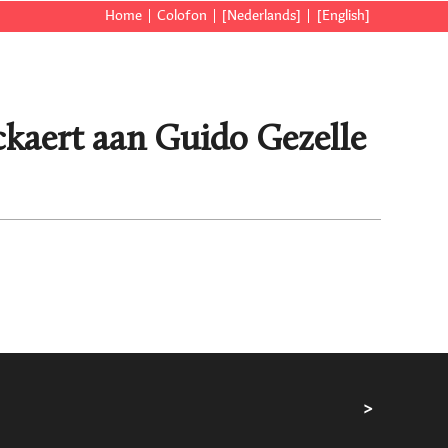
Home
Colofon
[Nederlands]
[English]
ckaert aan Guido Gezelle
>