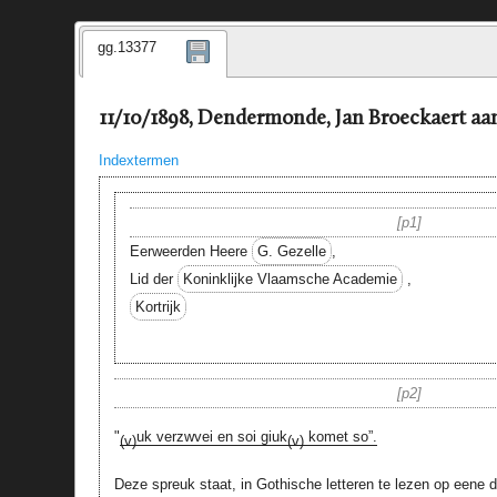
gg.13377
11/10/1898, Dendermonde, Jan Broeckaert aa
Indextermen
p1
Eerweerden Heere
G. Gezelle
,
Lid der
Koninklijke Vlaamsche Academie
,
Kortrijk
p2
"
uk verzwvei en soi giuk
komet so”.
(v)
(v)
Deze spreuk staat, in Gothische letteren te lezen op eene 