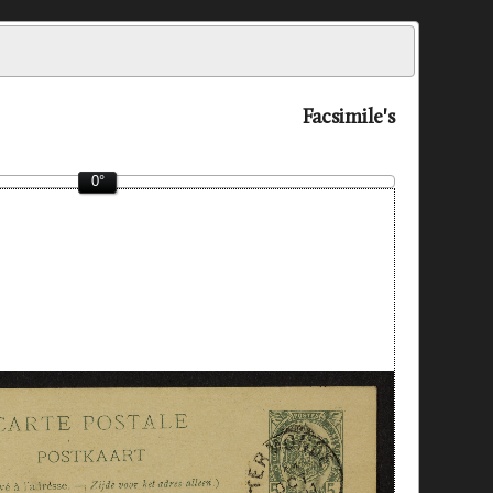
Facsimile's
0°