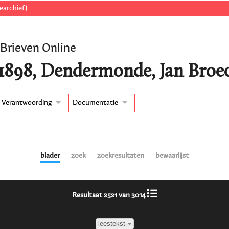
earchief)
 Brieven Online
/1898, Dendermonde, Jan Broe
Verantwoording
Documentatie
blader
zoek
zoekresultaten
bewaarlijst
Resultaat 2521 van 3014
leestekst