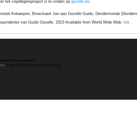
r het vrijwilligersproject is te vinden op
gezelle.be
.
ersiteit Antwerpen, Broeckaert Jan aan Gezelle Guido, Dendermonde (Dender
respondentie van Guido Gezelle. 2023 Available from World Wide Web:
link
.
ederlandse Taal en Letteren
l.be
| T +32 (0)9 265 93 50 | F +32 (0)9 265 93 49