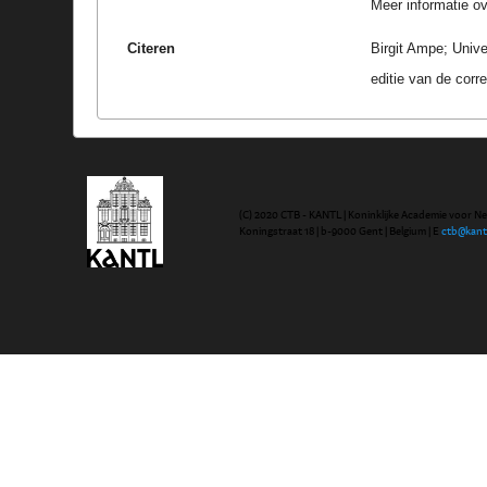
Meer informatie ove
Citeren
Birgit Ampe; Univ
editie van de cor
(C) 2020 CTB - KANTL | Koninklijke Academie voor N
Koningstraat 18 | b-9000 Gent | Belgium | E
ctb@kant