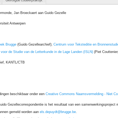
Gevolgde codeerpraktijk
rmonde, Jan Broeckaert aan Guido Gezelle
rsiteit Antwerpen
eek Brugge
(Guido Gezellearchief);
Centrum voor Teksteditie en Bronnenstudi
t voor de Studie van de Letterkunde in de Lage Landen (ISLN)
(Piet Couttenie
hief, KANTL/CTB
dingen beschikbaar onder een
Creative Commons Naamsvermelding - Niet C
uido Gezellecorrespondentie is het resultaat van een samenwerkingsproject me
unnen gemeld worden aan
els.depuydt@brugge.be
.