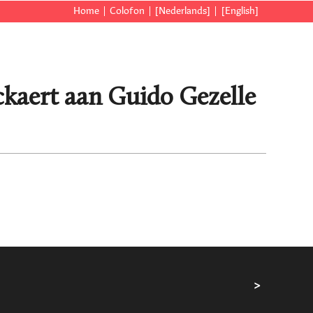
Home
Colofon
[Nederlands]
[English]
ckaert aan Guido Gezelle
>