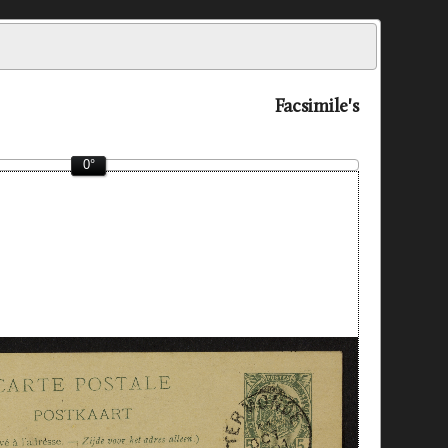
Facsimile's
0°