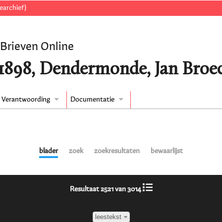
earchief)
 Brieven Online
/1898, Dendermonde, Jan Broe
Verantwoording
Documentatie
blader
zoek
zoekresultaten
bewaarlijst
Resultaat 2521 van 3014
leestekst