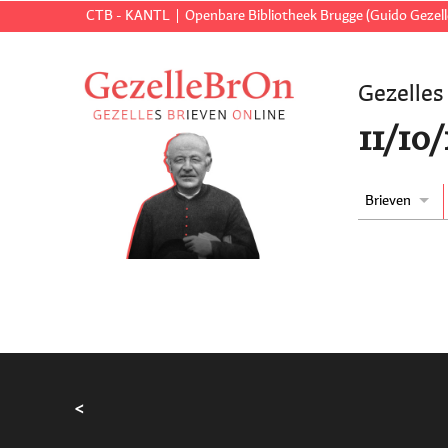
CTB - KANTL
Openbare Bibliotheek Brugge (Guido Gezell
Gezelles
11/10
Brieven
<