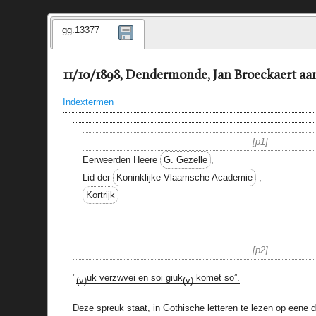
gg.13377
11/10/1898, Dendermonde, Jan Broeckaert aa
Indextermen
p1
Eerweerden Heere
G. Gezelle
,
Lid der
Koninklijke Vlaamsche Academie
,
Kortrijk
p2
"
uk verzwvei en soi giuk
komet so”.
(v)
(v)
Deze spreuk staat, in Gothische letteren te lezen op eene 