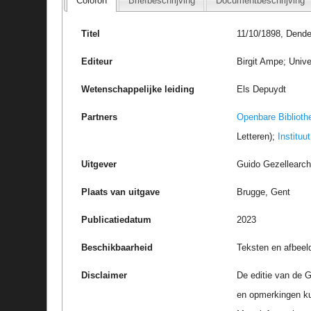
Colofon
Briefbeschrijving
Documentbeschrijving
Titel
11/10/1898, Dende
Editeur
Birgit Ampe; Unive
Wetenschappelijke leiding
Els Depuydt
Partners
Openbare Biblioth
Letteren);
Instituu
Uitgever
Guido Gezellearc
Plaats van uitgave
Brugge, Gent
Publicatiedatum
2023
Beschikbaarheid
Teksten en afbeel
Disclaimer
De editie van de G
en opmerkingen k