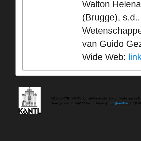
Walton Helena
(Brugge), s.d.
Wetenschappeli
van Guido Geze
Wide Web:
lin
(C) 2020 CTB - KANTL | Koninklijke Academie voor Nederlandse Ta
Koningstraat 18 | b-9000 Gent | Belgium | E
ctb@kantl.be
| T +32 (0