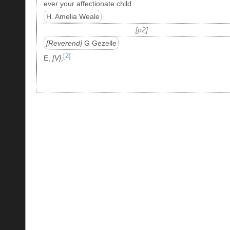
ever your affectionate child
H. Amelia Weale
p2
Reverend
G Gezelle
[2]
E,
V
,