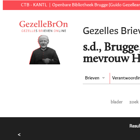
CTB - KANTL
Openbare Bibliotheek Brugge (Guido Gezellear
Gezelles Brie
s.d., Brugg
mevrouw He
Brieven
Verantwoordi
blader
zoek
Resul
<