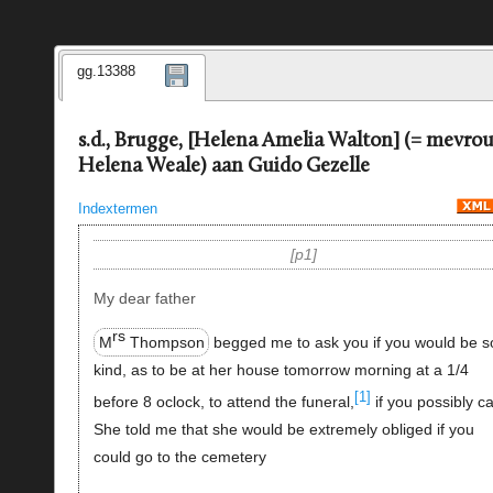
gg.13388
s.d., Brugge, [Helena Amelia Walton] (= mevro
Helena Weale) aan Guido Gezelle
Indextermen
p1
My dear father
rs
M
Thompson
begged me to ask you if you would be s
kind, as to be at her house tomorrow morning at a 1/4
[1]
before 8 oclock, to attend the funeral,
if you possibly c
She told me that she would be extremely obliged if you
could go to the cemetery